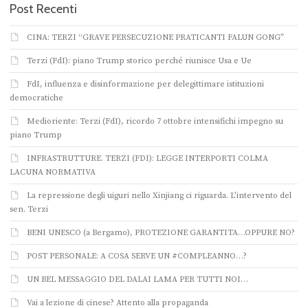
Post Recenti
CINA: TERZI “GRAVE PERSECUZIONE PRATICANTI FALUN GONG”
Terzi (FdI): piano Trump storico perché riunisce Usa e Ue
FdI, influenza e disinformazione per delegittimare istituzioni
democratiche
Medioriente: Terzi (FdI), ricordo 7 ottobre intensifichi impegno su
piano Trump
INFRASTRUTTURE. TERZI (FDI): LEGGE INTERPORTI COLMA
LACUNA NORMATIVA
La repressione degli uiguri nello Xinjiang ci riguarda. L’intervento del
sen. Terzi
BENI UNESCO (a Bergamo), PROTEZIONE GARANTITA…OPPURE NO?
POST PERSONALE: A COSA SERVE UN #COMPLEANNO…?
UN BEL MESSAGGIO DEL DALAI LAMA PER TUTTI NOI…
Vai a lezione di cinese? Attento alla propaganda