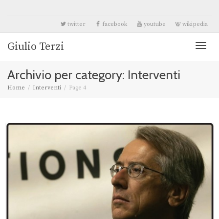
twitter
facebook
youtube
wikipedia
Giulio Terzi
Toggl
Archivio per category: Interventi
naviga
Home
Interventi
Page 4