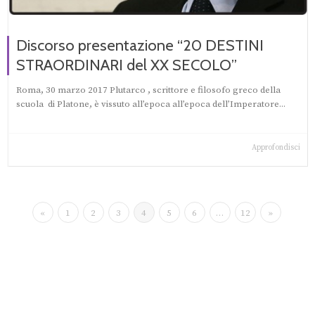
Discorso presentazione “20 DESTINI
STRAORDINARI del XX SECOLO”
Roma, 30 marzo 2017 Plutarco , scrittore e filosofo greco della
scuola di Platone, è vissuto all’epoca all’epoca dell’Imperatore...
Approfondisci
«
1
2
3
4
5
6
…
12
»