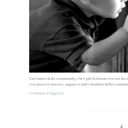
Cari amici della community, chi è più fortunato tra noi ha 
con piacere sincero, auguro a tutti i membri della comm
(continua a leggere)