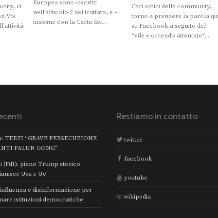
Europea sono inscritti
nity, ci
Cari amici della community,
nell’articolo 2 del trattato, e –
on Voi
torno a prendere la parola qu
insieme con la Carta dei...
l’attività
su Facebook a seguito del
*vile e orrendo attentato*...
ecenti
Restiamo in contatto
A: TERZI “GRAVE PERSECUZIONE
twitter
ANTI FALUN GONG”
facebook
i (FdI): piano Trump storico
iunisce Usa e Ue
youtube
 influenza e disinformazione per
wikipedia
mare istituzioni democratiche