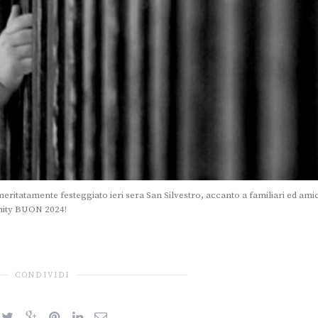
meritatamente festeggiato ieri sera San Silvestro, accanto a familiari ed amic
unity BUON 2024!
CONDIVIDI