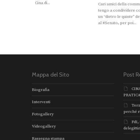
Cina di...
Cari amici della commu
tengo a condividere c
un “dietro le quinte” del
al #Senato, per poi...
Mappa del Sito
Post R
CIN
Biografia
PRATIC
Interventi
Terz
perché r
Fotogallery
FdI,
Videogallery
delegitti
Rassegna stampa