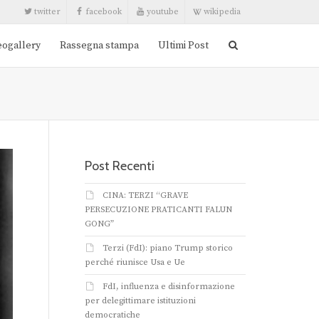
twitter
facebook
youtube
wikipedia
eogallery
Rassegna stampa
Ultimi Post
Post Recenti
CINA: TERZI “GRAVE
PERSECUZIONE PRATICANTI FALUN
GONG”
Terzi (FdI): piano Trump storico
perché riunisce Usa e Ue
FdI, influenza e disinformazione
per delegittimare istituzioni
democratiche