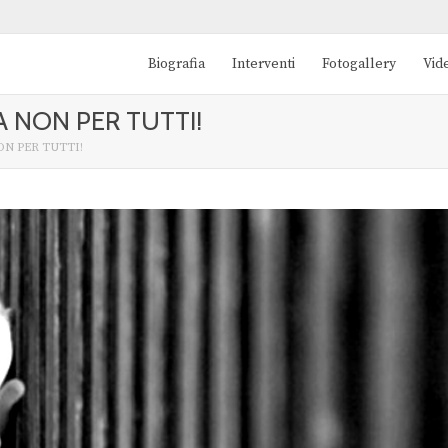
Biografia
Interventi
Fotogallery
Vid
 NON PER TUTTI!
N PER TUTTI!