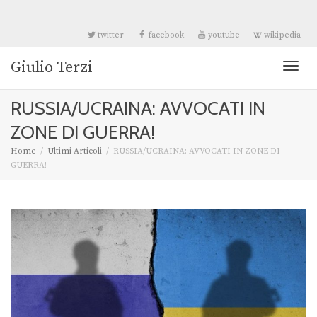
twitter
facebook
youtube
wikipedia
Giulio Terzi
Toggl
RUSSIA/UCRAINA: AVVOCATI IN
naviga
ZONE DI GUERRA!
Home
Ultimi Articoli
RUSSIA/UCRAINA: AVVOCATI IN ZONE DI
GUERRA!