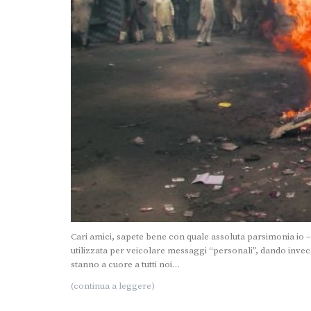
Cari amici, sapete bene con quale assoluta parsimonia io – 
utilizzata per veicolare messaggi “personali”, dando invece 
stanno a cuore a tutti noi…
(continua a leggere)