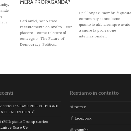
MERA PROPAGANDA?
unity,
mande
I più longevi membri di quest
te
community sanno bene
Cari amici, sono stato
ne, e
quanto io abbia sempre avuto
recentemente coinvolto – con
a cuore la proiezione
piacere – come relatore al
internazionale...
convegno “The Future of
Democracy: Politics...
ecenti
Restiamo in contatto
A: TERZI “GRAVE PERSECUZIONE
twitter
ANTI FALUN GONG”
facebook
i (FdI): piano Trump storico
iunisce Usa e Ue
youtube