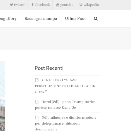
twitter
facebook
youtube
wikipedia
eogallery
Rassegna stampa
Ultimi Post
Post Recenti
CINA: TERZI “GRAVE
PERSECUZIONE PRATICANTI FALUN
GONG”
Terzi (FdI): piano Trump storico
perché riunisce Usa e Ue
FdI, influenza e disinformazione
per delegittimare istituzioni
democratiche