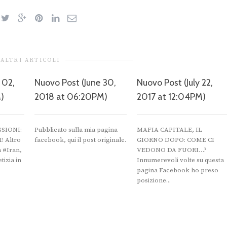
ALTRI ARTICOLI
 02,
Nuovo Post (June 30,
Nuovo Post (July 22,
)
2018 at 06:20PM)
2017 at 12:04PM)
SIONI:
Pubblicato sulla mia pagina
MAFIA CAPITALE, IL
 Altro
facebook, qui il post originale.
GIORNO DOPO: COME CI
n #Iran,
VEDONO DA FUORI…?
izia in
Innumerevoli volte su questa
pagina Facebook ho preso
posizione...