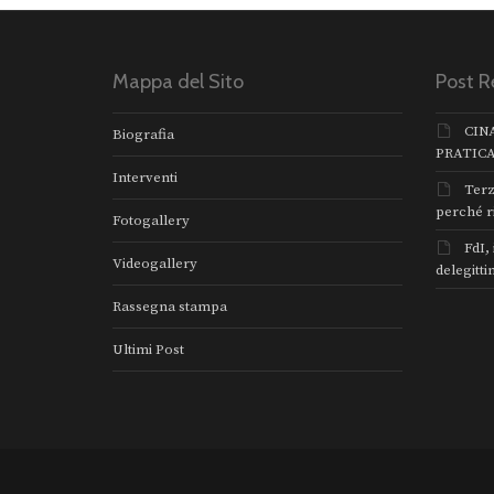
Mappa del Sito
Post R
CIN
Biografia
PRATIC
Interventi
Terz
perché r
Fotogallery
FdI,
Videogallery
delegitti
Rassegna stampa
Ultimi Post