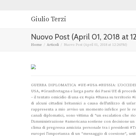
Giulio Terzi
Nuovo Post (April 01, 2018 at 
Home
Articoli
Nuovo Post (April 01, 2018 at 12:26PM)
GUERRA DIPLOMATICA #UE-#USA-#RUSSIA: L’OCCIDENT
USA, #GranBretagna e larga parte dei Paesi UE di procedere
– il tentato omicidio di una ex #spia #Russa su territorio 
di alcuni cittadini britannici a causa dell’utilizzo di u
rappresenta a mio avviso un momento infelice per le relaz
canali diplomatici, sono vittima di *un escalation che ri
l’Amministrazione #americana sostiene con decisione un 
clima di pregressa amicizia personale tra i presidenti #T
europei l’importanza di un *messaggio di coesione*, un