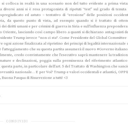
, si colloca in realtà in una scenario non del tutto evidente a prima vista:
 diversi anni si è resa protagonista di ripetuti “test” sul grado di tenuta 
 spregiudicato ed astuto – tentativo di “erosione” delle posizioni occidenta
ia, da questo punto di vista, ad esempio quando si è trattato di otten
i dei diritti umani e per crimini di guerra in Siria e sull’influenza preponder
io Oriente, lasciando così campo libero a quanti si dichiarano antagonisti de
 Presidente Trump invece *non ci sta*. Come Presidente del Global Committee 
gni azione finalizzata al ripristino dei principi di legalità internazionale 
 è l’atteggiamento che su questa partita assumerà il nuovo #Governo italiano,
lmente, credo convintamente che l’esecutivo saprà mantenere la tradizion
umature e declinazioni, poggia sulla preminenza del riferimento atlantico
questa parte, in particolare dell’art. 5 del Trattato di Washington che sanci
a sovranità nazionale… E per Voi? Trump e valori occidentali e atlantici, OPP
Buona Pasqua di Risurrezione a tutti! <3
.
CONDIVIDI