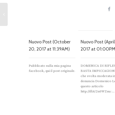
Nuovo Post (October
Nuovo Post (April
20, 2017 at 11:39AM)
2017 at 01:00PM
Pubblicato sulla mia pagina
DOMENICA DI RIFLES
facebook, qui il post originale.
BASTA IMPICCAGIONI!
che svolta moderata i
denuncia Domenico Let
questo articolo
http://ift.tt/2n0WZnu :...