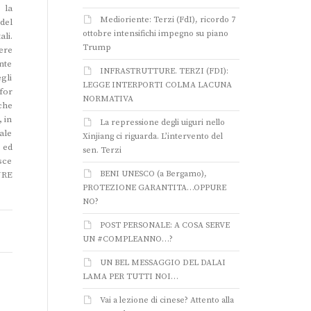
 la
Medioriente: Terzi (FdI), ricordo 7
del
ottobre intensifichi impegno su piano
li.
Trump
ere
ante
INFRASTRUTTURE. TERZI (FDI):
gli
LEGGE INTERPORTI COLMA LACUNA
for
NORMATIVA
che
 in
La repressione degli uiguri nello
ale
Xinjiang ci riguarda. L’intervento del
 ed
sen. Terzi
sce
BENI UNESCO (a Bergamo),
URE
PROTEZIONE GARANTITA…OPPURE
NO?
POST PERSONALE: A COSA SERVE
UN #COMPLEANNO…?
UN BEL MESSAGGIO DEL DALAI
LAMA PER TUTTI NOI…
Vai a lezione di cinese? Attento alla