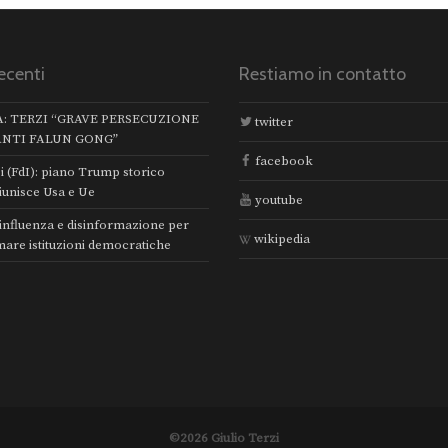
ecenti
Restiamo in contatto
A: TERZI “GRAVE PERSECUZIONE
twitter
ANTI FALUN GONG”
facebook
i (FdI): piano Trump storico
iunisce Usa e Ue
youtube
 influenza e disinformazione per
wikipedia
mare istituzioni democratiche
©2026 Giulio Terzi