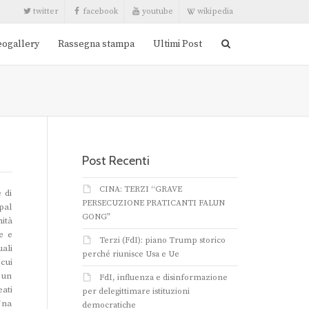
twitter
facebook
youtube
wikipedia
eogallery
Rassegna stampa
Ultimi Post
Post Recenti
CINA: TERZI “GRAVE
 di
PERSECUZIONE PRATICANTI FALUN
pal
GONG”
ità
e e
Terzi (FdI): piano Trump storico
ali
perché riunisce Usa e Ue
cui
 un
FdI, influenza e disinformazione
ati
per delegittimare istituzioni
Una
democratiche