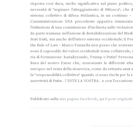
risposta così dura, molto significativa sul piano politico
necessità di *arginare l’atteggiamento di #Mosca*, che da
sistema collettivo di difesa #Atlantica, in un continuo –
L’amministrazione USA precedente appariva rinunciatar
l’istituzione di una commissione d’inchiesta sulle violazion
da parte iraniana nell’azione di destabilizzazione del Med
Stati Uniti, ma anche dell’intero sistema occidentale; il
the Rule of Law – Marco Pannella non posso che sostenere o
sono il caposaldo dei valori occidentali: tema collaterale,
via di formazione: banalizzando, Trump o Putin? Persona
linea del nostro Paese che, nonostante le differenti sf
europeo nel tema della sicurezza, come da settanta anni a 
la *responsabilità collettiva* quando ci sono rischi per l
assertività di Putin…? DITE LA VOSTRA…e con l’occasione, 
Pubblicato sulla
mia pagina facebook
,
qui il post originale