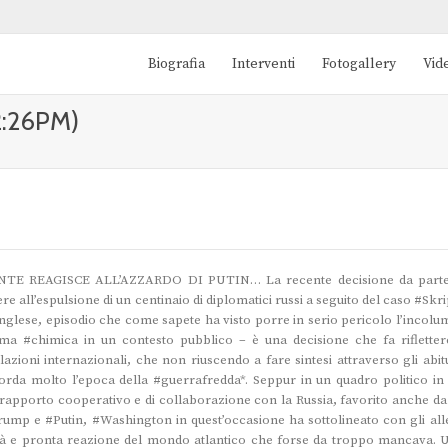
Biografia
Interventi
Fotogallery
Vid
12:26PM)
E REAGISCE ALL’AZZARDO DI PUTIN… La recente decisione da parte
 all’espulsione di un centinaio di diplomatici russi a seguito del caso #Skri
#inglese, episodio che come sapete ha visto porre in serio pericolo l’incolum
n’arma #chimica in un contesto pubblico – è una decisione che fa rifletter
ioni internazionali, che non riuscendo a fare sintesi attraverso gli abitu
corda molto l’epoca della #guerrafredda*. Seppur in un quadro politico in 
rapporto cooperativo e di collaborazione con la Russia, favorito anche da
rump e #Putin, #Washington in quest’occasione ha sottolineato con gli alle
ità e pronta reazione del mondo atlantico che forse da troppo mancava. 