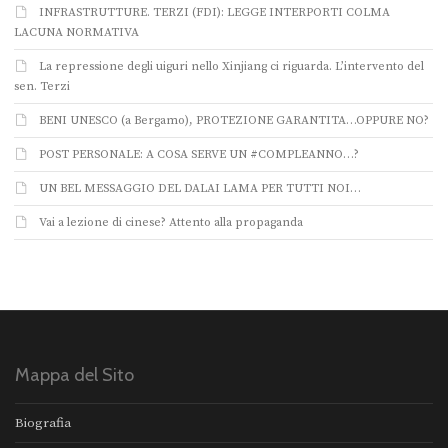
INFRASTRUTTURE. TERZI (FDI): LEGGE INTERPORTI COLMA
LACUNA NORMATIVA
La repressione degli uiguri nello Xinjiang ci riguarda. L’intervento del
sen. Terzi
BENI UNESCO (a Bergamo), PROTEZIONE GARANTITA…OPPURE NO?
POST PERSONALE: A COSA SERVE UN #COMPLEANNO…?
UN BEL MESSAGGIO DEL DALAI LAMA PER TUTTI NOI…
Vai a lezione di cinese? Attento alla propaganda
Mappa del Sito
Biografia