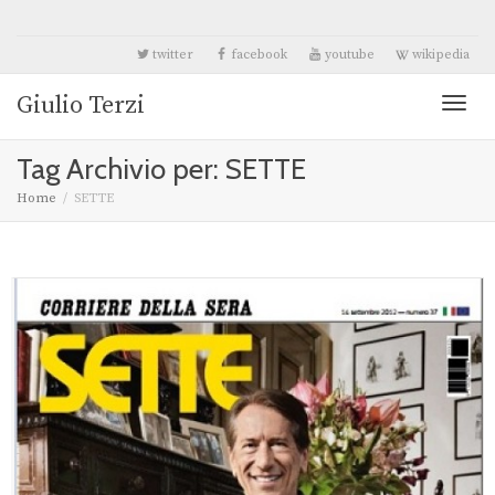
twitter
facebook
youtube
wikipedia
Giulio Terzi
Toggl
Tag Archivio per: SETTE
naviga
Home
SETTE