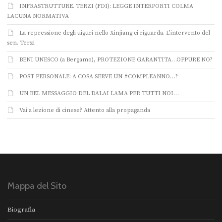
INFRASTRUTTURE. TERZI (FDI): LEGGE INTERPORTI COLMA
LACUNA NORMATIVA
La repressione degli uiguri nello Xinjiang ci riguarda. L’intervento del
sen. Terzi
BENI UNESCO (a Bergamo), PROTEZIONE GARANTITA…OPPURE NO?
POST PERSONALE: A COSA SERVE UN #COMPLEANNO…?
UN BEL MESSAGGIO DEL DALAI LAMA PER TUTTI NOI…
Vai a lezione di cinese? Attento alla propaganda
Mappa del Sito
Biografia