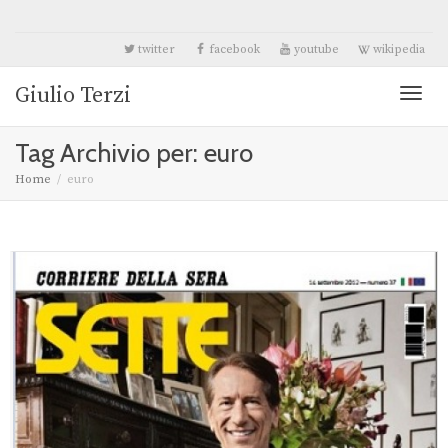
twitter
facebook
youtube
wikipedia
Giulio Terzi
Toggl
Tag Archivio per: euro
naviga
Home
euro