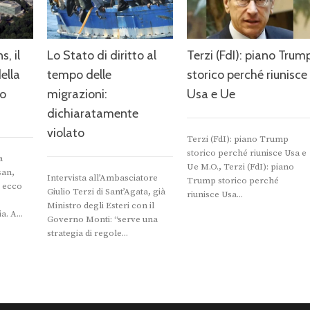
, il
Lo Stato di diritto al
Terzi (FdI): piano Trum
ella
tempo delle
storico perché riunisce
no
migrazioni:
Usa e Ue
dichiaratamente
violato
Terzi (FdI): piano Trump
storico perché riunisce Usa e
a
Ue M.O., Terzi (FdI): piano
san,
Intervista all’Ambasciatore
Trump storico perché
: ecco
Giulio Terzi di Sant’Agata, già
riunisce Usa...
Ministro degli Esteri con il
. A...
Governo Monti: “serve una
strategia di regole...