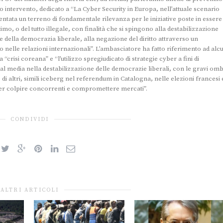
suo intervento, dedicato a “La Cyber Security in Europa, nell’attuale scenario
ventata un terreno di fondamentale rilevanza per le iniziative poste in essere
imo, o del tutto illegale, con finalità che si spingono alla destabilizzazione
 e della democrazia liberale, alla negazione del diritto attraverso un
to nelle relazioni internazionali”. L’ambasciatore ha fatto riferimento ad alc
a “crisi coreana” e “l’utilizzo spregiudicato di strategie cyber a fini di
al media nella destabilizzazione delle democrazie liberali, con le gravi om
di altri, simili iceberg nel referendum in Catalogna, nelle elezioni francesi 
er colpire concorrenti e compromettere mercati”.
CONDIVIDI
ALTRI ARTICOLI