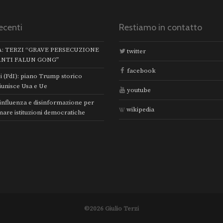
ecenti
Restiamo in contatto
A: TERZI “GRAVE PERSECUZIONE
twitter
ANTI FALUN GONG”
facebook
i (FdI): piano Trump storico
iunisce Usa e Ue
youtube
 influenza e disinformazione per
wikipedia
mare istituzioni democratiche
©2026 Giulio Terzi