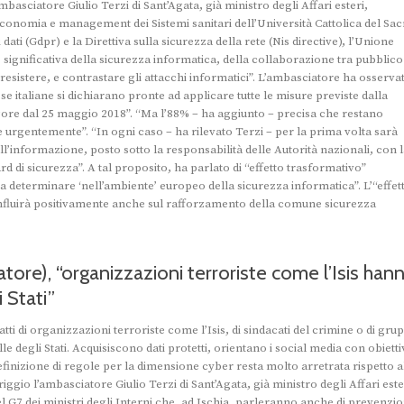
ambasciatore Giulio Terzi di Sant’Agata, già ministro degli Affari esteri,
economia e management dei Sistemi sanitari dell’Università Cattolica del Sa
ati (Gdpr) e la Direttiva sulla sicurezza della rete (Nis directive), l’Unione
ignificativa della sicurezza informatica, della collaborazione tra pubblico
, resistere, e contrastare gli attacchi informatici”. L’ambasciatore ha osserva
e italiane si dichiarano pronte ad applicare tutte le misure previste dalla
vigore dal 25 maggio 2018”. “Ma l’88% – ha aggiunto – precisa che restano
e urgentemente”. “In ogni caso – ha rilevato Terzi – per la prima volta sarà
ll’informazione, posto sotto la responsabilità delle Autorità nazionali, con 
 di sicurezza”. A tal proposito, ha parlato di “effetto trasformativo”
à a determinare ‘nell’ambiente’ europeo della sicurezza informatica”. L’“effet
“influirà positivamente anche sul rafforzamento della comune sicurezza
tore), “organizzazioni terroriste come l’Isis han
i Stati”
tratti di organizzazioni terroriste come l’Isis, di sindacati del crimine o di gru
e degli Stati. Acquisiscono dati protetti, orientano i social media con obietti
finizione di regole per la dimensione cyber resta molto arretrata rispetto a
gio l’ambasciatore Giulio Terzi di Sant’Agata, già ministro degli Affari este
del G7 dei ministri degli Interni che, ad Ischia, parleranno anche di prevenzi