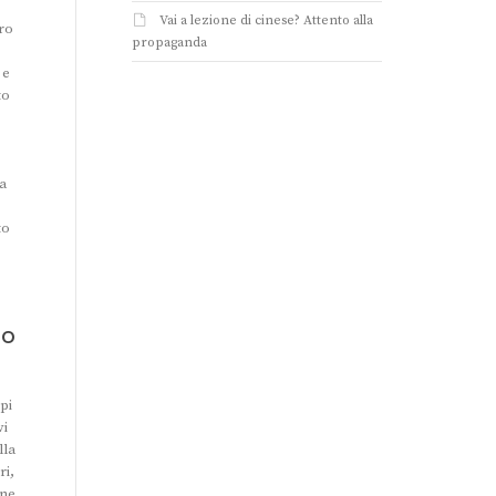
Vai a lezione di cinese? Attento alla
cro
propaganda
 e
to
la
to
no
ppi
vi
lla
ri,
one