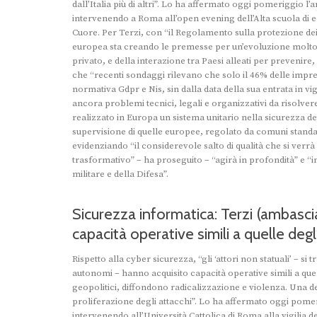
dall’Italia più di altri”. Lo ha affermato oggi pomeriggio l’
intervenendo a Roma all’open evening dell’Alta scuola di 
Cuore. Per Terzi, con “il Regolamento sulla protezione dei d
europea sta creando le premesse per un’evoluzione molto s
privato, e della interazione tra Paesi alleati per prevenire
che “recenti sondaggi rilevano che solo il 46% delle impres
normativa Gdpr e Nis, sin dalla data della sua entrata in 
ancora problemi tecnici, legali e organizzativi da risolver
realizzato in Europa un sistema unitario nella sicurezza de
supervisione di quelle europee, regolato da comuni standard
evidenziando “il considerevole salto di qualità che si verr
trasformativo” – ha proseguito – “agirà in profondità” e 
militare e della Difesa”.
Sicurezza informatica: Terzi (ambascia
capacità operative simili a quelle degl
Rispetto alla cyber sicurezza, “gli ‘attori non statuali’ – si 
autonomi – hanno acquisito capacità operative simili a quell
geopolitici, diffondono radicalizzazione e violenza. Una de
proliferazione degli attacchi”. Lo ha affermato oggi pomerig
intervenendo all’Università Cattolica di Roma alla vigilia 