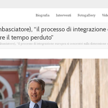
Biografia
Interventi
Fotogallery
Vid
basciatore), “il processo di integrazione
re il tempo perduto”
basciatore), “il processo di integrazione europea si concentri sulla dimension