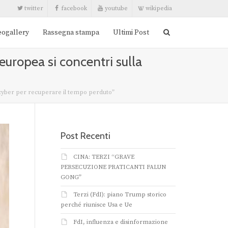
twitter
facebook
youtube
wikipedia
eogallery
Rassegna stampa
Ultimi Post
 europea si concentri sulla
e cyber per recuperare il tempo perduto”
Post Recenti
CINA: TERZI “GRAVE
PERSECUZIONE PRATICANTI FALUN
GONG”
Terzi (FdI): piano Trump storico
perché riunisce Usa e Ue
FdI, influenza e disinformazione