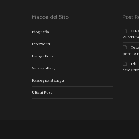
Mappa del Sito
Post R
CIN
Biografia
PRATIC
Interventi
Terz
perché r
Fotogallery
FdI,
Videogallery
delegitti
Rassegna stampa
Ultimi Post