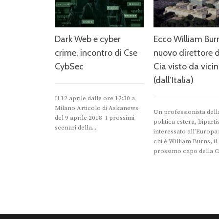
Dark Web e cyber
Ecco William Burns
crime, incontro di Cse
nuovo direttore d
CybSec
Cia visto da vici
(dall’Italia)
Il 12 aprile dalle ore 12:30 a
Milano Articolo di Askanews
Un professionista dell
del 9 aprile 2018 I prossimi
politica estera, biparti
scenari della...
interessato all’Europa
chi è William Burns, il
prossimo capo della Cia