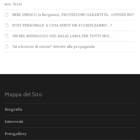
sen. Terzi
BENI UNESCO (a Bergamo), PROTEZIONE GARANTITA…OPPURE NO?
POST PERSONALE: A COSA SERVE UN #COMPLEANNO…?
UN BEL MESSAGGIO DEL DALAI LAMA PER TUTTI NOI…
Vai a lezione di cinese? Attento alla propaganda
Mappa del Sito
Biografia
Interventi
Fotogallery