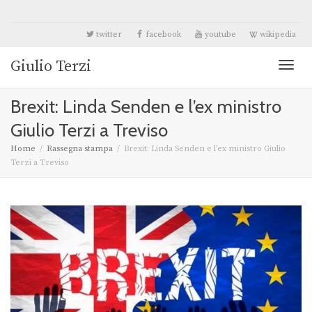
twitter
facebook
youtube
wikipedia
Giulio Terzi
Toggl
Brexit: Linda Senden e l’ex ministro
naviga
Giulio Terzi a Treviso
Home
Rassegna stampa
Brexit: Linda Senden e l’ex ministro Giulio
Terzi a Treviso