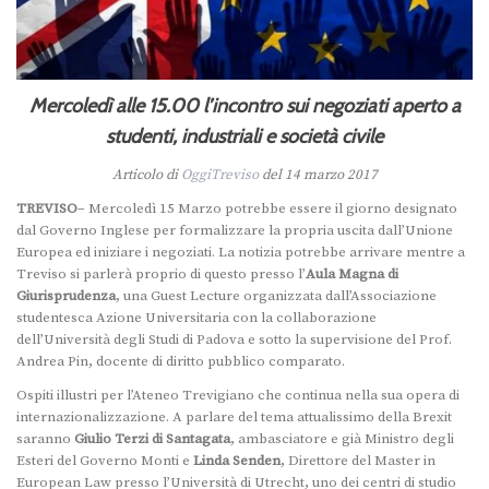
Mercoledì alle 15.00 l’incontro sui negoziati aperto a
studenti, industriali e società civile
Articolo di
OggiTreviso
del 14 marzo 2017
TREVISO
– Mercoledì 15 Marzo potrebbe essere il giorno designato
dal Governo Inglese per formalizzare la propria uscita dall’Unione
Europea ed iniziare i negoziati. La notizia potrebbe arrivare mentre a
Treviso si parlerà proprio di questo presso l’
Aula Magna di
Giurisprudenza
, una Guest Lecture organizzata dall’Associazione
studentesca Azione Universitaria con la collaborazione
dell’Università degli Studi di Padova e sotto la supervisione del Prof.
Andrea Pin, docente di diritto pubblico comparato.
Ospiti illustri per l’Ateneo Trevigiano che continua nella sua opera di
internazionalizzazione. A parlare del tema attualissimo della Brexit
saranno
Giulio Terzi di Santagata
, ambasciatore e già Ministro degli
Esteri del Governo Monti e
Linda Senden
, Direttore del Master in
European Law presso l’Università di Utrecht, uno dei centri di studio