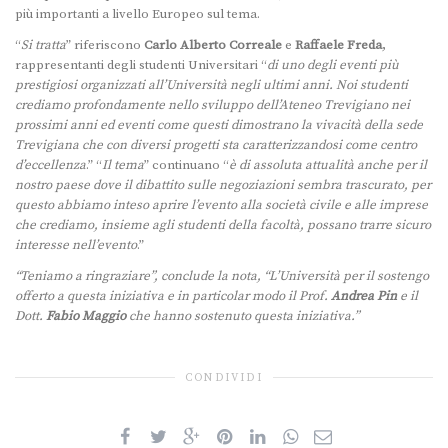
più importanti a livello Europeo sul tema.
“
Si tratta
” riferiscono
Carlo Alberto Correale
e
Raffaele Freda
,
rappresentanti degli studenti Universitari “
di uno degli eventi più
prestigiosi organizzati all’Università negli ultimi anni. Noi studenti
crediamo profondamente nello sviluppo dell’Ateneo Trevigiano nei
prossimi anni ed eventi come questi dimostrano la vivacità della sede
Trevigiana che con diversi progetti sta caratterizzandosi come centro
d’eccellenza
.” “
Il tema
” continuano “
è di assoluta attualità anche per il
nostro paese dove il dibattito sulle negoziazioni sembra trascurato, per
questo abbiamo inteso aprire l’evento alla società civile e alle imprese
che crediamo, insieme agli studenti della facoltà, possano trarre sicuro
interesse nell’evento
.”
“Teniamo a ringraziare”, conclude la nota, “L’Università per il sostengo
offerto a questa iniziativa e in particolar modo il Prof.
Andrea Pin
e il
Dott.
Fabio Maggio
che hanno sostenuto questa iniziativa.”
CONDIVIDI