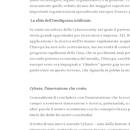
piano tecnologico, legale, organizzativo, e di gestione. Tra
sicuramente quello redatto da uno dei maggiori esperti i
importanti organizzazioni specializzate europee fossero pr
La sfida dell’Intelligenza Artificiale.
Se esiste un settore della Cybersecurity nel quale il parten
rivela grandi opportunità per ricercatori e imprese, l’AI. 
applicazioni e la ricerca nell’AI stanno rapidamente acqu
l’Europa ha non solo convenienza, ma necessità di consoli
progressi rapidissimi della Cina, che in pochissimi anni 
seconda potenza economica del mondo, l’Europa, sarebbe gr
europei sono ora impegnati a “chiudere” questo gap tecno
particolare su questo terreno, che riguarda in primis la si
Cybaze, l’innovazione che conta.
Consentitemi di concludere con l’assicurazione che la soci
campo a sostenere innovazione e ricerca, partenariati, a c
altre parole il nostro ecosistema con la consapevolezza pie
tutela dei diritti dei nostri concittadini
Si tratta di una nuova azienda Cybaze – nata dalla fusione
internazionale, mettendo in comune risorse, competenze e