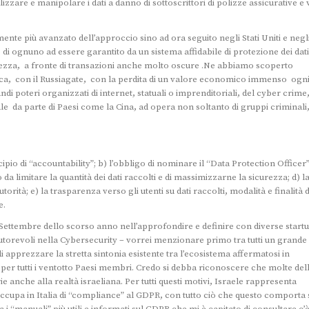
izzare e manipolare i dati a danno di sottoscrittori di polizze assicurative e 
nte più avanzato dell’approccio sino ad ora seguito negli Stati Uniti e negl
o di ognuno ad essere garantito da un sistema affidabile di protezione dei dati
urezza, a fronte di transazioni anche molto oscure .Ne abbiamo scoperto
ica, con il Russiagate, con la perdita di un valore economico immenso ogn
randi poteri organizzati di internet, statuali o imprenditoriali, del cyber crime
ale da parte di Paesi come la Cina, ad opera non soltanto di gruppi criminali
pio di “accountability”; b) l’obbligo di nominare il “Data Protection Officer”
a limitare la quantità dei dati raccolti e di massimizzarne la sicurezza; d) l
utorità; e) la trasparenza verso gli utenti su dati raccolti, modalità e finalità d
e.
ettembre dello scorso anno nell’approfondire e definire con diverse startu
utorevoli nella Cybersecurity – vorrei menzionare primo tra tutti un grande
apprezzare la stretta sintonia esistente tra l’ecosistema affermatosi in
 per tutti i ventotto Paesi membri. Credo si debba riconoscere che molte del
anche alla realtà israeliana. Per tutti questi motivi, Israele rappresenta
occupa in Italia di “compliance” al GDPR, con tutto ciò che questo comporta 