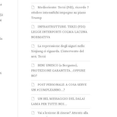
le
Medioriente: Terzi (FdI), ricordo 7
ottobre intensifichi impegno su piano
…[è
Trump
ui
INFRASTRUTTURE. TERZI (FDI):
LEGGE INTERPORTI COLMA LACUNA
NORMATIVA
la
La repressione degli uiguri nello
Xinjiang ci riguarda. L’intervento del
sen. Terzi
BENI UNESCO (a Bergamo),
PROTEZIONE GARANTITA…OPPURE
es
NO?
POST PERSONALE: A COSA SERVE
UN #COMPLEANNO…?
UN BEL MESSAGGIO DEL DALAI
LAMA PER TUTTI NOI…
Vai a lezione di cinese? Attento alla