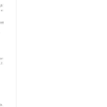
li
 e
nti
i
er
 I
ia