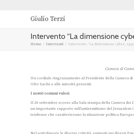
Giulio Terzi
Intervento “La dimensione cyber,
Home
Interventi
Intervento “La dimensione cyber, opport
Camera di Commer
Un cordiale ringraziamento al Presidente della Camera di C
Ofer Sachs e alle autorità presenti.
I nostri comuni valori.
Il 26 settembre scorso alla Sala stampa della Camera dei D
un importante rapporto sull’antisemitismo del Jerusalem Ce
tendenze che caratterizzano la situazione politica Europea
Nel sottolineare le diverse criticità esistenti nei diversi