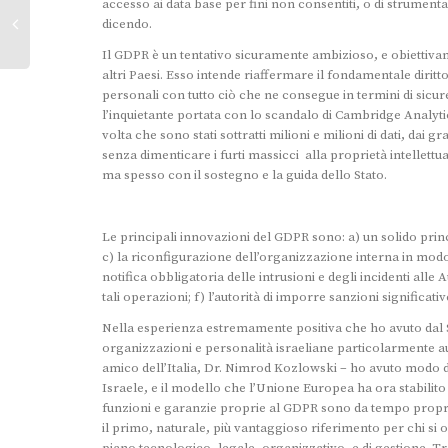
accesso ai data base per fini non consentiti, o di strumental
dicendo.
Il GDPR è un tentativo sicuramente ambizioso, e obiettivame
altri Paesi. Esso intende riaffermare il fondamentale diritt
personali con tutto ciò che ne consegue in termini di sic
l’inquietante portata con lo scandalo di Cambridge Analyt
volta che sono stati sottratti milioni e milioni di dati, dai g
senza dimenticare i furti massicci alla proprietà intellettu
ma spesso con il sostegno e la guida dello Stato.
Le principali innovazioni del GDPR sono: a) un solido princi
c) la riconfigurazione dell’organizzazione interna in modo d
notifica obbligatoria delle intrusioni e degli incidenti alle A
tali operazioni; f) l’autorità di imporre sanzioni significativ
Nella esperienza estremamente positiva che ho avuto dal S
organizzazioni e personalità israeliane particolarmente a
amico dell’Italia, Dr. Nimrod Kozlowski – ho avuto modo di 
Israele, e il modello che l’Unione Europea ha ora stabilito
funzioni e garanzie proprie al GDPR sono da tempo proprie 
il primo, naturale, più vantaggioso riferimento per chi si 