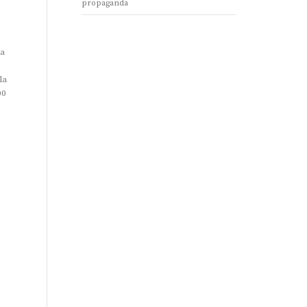
propaganda
 a
la
00