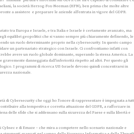
 i “manuali” più utili e informati sul GDPR che mi è capitato di consultare c’
sraeliani, la società Herzog-Fox-Neeman (HFN), ben prima che molte altre
onte a assistere e preparare le aziende all’entrata in vigore del GDPR.
ariato tra Europa e Israele, e tra Italia e Israele è certamente avanzato, ma
Negli equilibri geopolitici che si vanno sempre più chiaramente definendo, le
isendo un ruolo determinante proprio nella cybersecurity. In questo campo
dare un partenariato strategico con Israele. Ci confrontiamo infatti con
potrebbe avere un ruolo globale dominante, superando la stessa America. La
avemente danneggiata dall’inferiorità rispetto ad altri. Per questo gli
logico. I programmi di ricerca UE-Israele devono quindi concentrarsi in
curezza nazionale.
età di Cybersecurity che oggi ho l’onore di rappresentare è impegnata a tut
ontribuire alla tempestiva e corretta attuazione del GDPR, a rafforzare in
na delle sfide che si addensano sulla sicurezza del Paese e sulla libertà e
 di Cybsec e di Emaze – che mira a competere nello scenario nazionale e
 strumenti avanzati nel campo della Sicurezza Informatica e della Threat