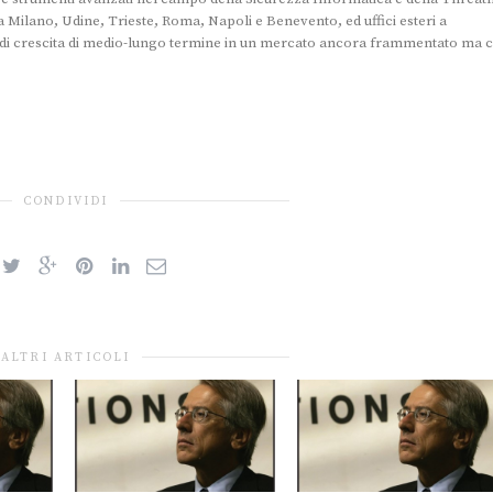
a a Milano, Udine, Trieste, Roma, Napoli e Benevento, ed uffici esteri a
o di crescita di medio-lungo termine in un mercato ancora frammentato ma 
CONDIVIDI
ALTRI ARTICOLI