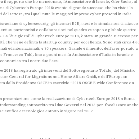
ra il rapporto che ho menzionato, l’Ambasciatore di Israele, Ofer Sachs, al
e di Cybertech Europe 2018: evento di grande successo che ha visto i la
 del settore, tra i quali tutte le maggiori imprese cyber presenti in Italia.
aeliane di cybersecurity, gli incontri B2B, i test e le simulazioni di attacco
imenti su partenariati e collaborazioni nel quadro europeo e globale quattro
IS. La “due giorni” di Cybertech Europe 2018, è stata un grande successo per 
ltà che viene definita la start up country per eccellenza. Sono stati circa 4.6
onali ed internazionali, e 80 speakers. Grande è il merito, dell’aver portato a
e Francesco Talò, fino a pochi mesi fa Ambasciatore d’Italia in Israele e
economica tra i nostri due Paesi.
 2018 ha registrato gli interventi del Sottosegretario Tofalo, del Ministro
rector General for Migrations and Home Affairs Onidi, e dell’European
zzata dalla Presidenza OSCE in esercizio “2018 OSCE E-wide Conference on
a presentazione come la realizzazione di Cybertech Europe 2018 a Roma
derstanding sottoscritto tra i due Governi nel 2013 per focalizzare anche
scientifica e tecnologica entrato in vigore nel 2002.