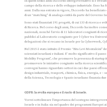
In questi sedici anni l’Accordo intergovernativo si è rivela
campo della ricerca e dello sviluppo industriale. Esso ha fo
anni. Dalla sua entrata in vigore, l’Accordo ha beneficiato 
di un “matching” di analoga entità da parte del Governo Is
Sono stati finanziati 191 progetti, di cui 133 di ricerca e svi
di Ricerca. Nel corso degli anni, l’Accordo ha inoltre co
nazionali, nonché l’avvio di 11 laboratori congiunti di ricerc
pubblici al Laboratorio congiunto per l Cyber tra Universit
delegazioni che si recano in Israele per la Cyberweek, Cybe
Nel 2015 è stato istituito il Premio “Rita Levi Montalcini” 
scienziati israeliani e italiani. E’ molto significativo il p
Mobility Program”, che promuove la presenza di startup ita
promuovere le iniziative congiunte nella ricerca scientifica,
convegni hanno riguardato settori in cui i due paesi offro
design industriale, trasporti, chimica, fisica, energia, e 
della Scienza, Tecnologia e Spazio israeliano finanzia due c
GDPR: la svolta europea e il ruolo di Israele.
Vorrei sottolineare l’importanza del sostegno intergovernat
Israele e in Italia: sia nel quadro dei programmi Europei ai 