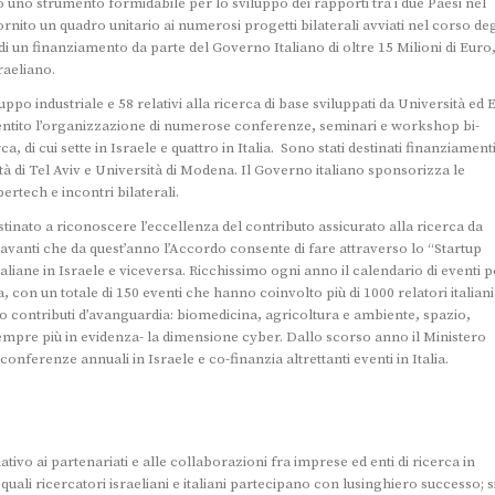
to uno strumento formidabile per lo sviluppo dei rapporti tra i due Paesi nel
rnito un quadro unitario ai numerosi progetti bilaterali avviati nel corso deg
di un finanziamento da parte del Governo Italiano di oltre 15 Milioni di Euro,
raeliano.
luppo industriale e 58 relativi alla ricerca di base sviluppati da Università ed E
nsentito l’organizzazione di numerose conferenze, seminari e workshop bi-
a, di cui sette in Israele e quattro in Italia. Sono stati destinati finanziament
à di Tel Aviv e Università di Modena. Il Governo italiano sponsorizza le
rtech e incontri bilaterali.
destinato a riconoscere l’eccellenza del contributo assicurato alla ricerca da
asso avanti che da quest’anno l’Accordo consente di fare attraverso lo “Startup
liane in Israele e viceversa. Ricchissimo ogni anno il calendario di eventi p
 con un totale di 150 eventi che hanno coinvolto più di 1000 relatori italiani.
no contributi d’avanguardia: biomedicina, agricoltura e ambiente, spazio,
– sempre più in evidenza- la dimensione cyber. Dallo scorso anno il Ministero
onferenze annuali in Israele e co-finanzia altrettanti eventi in Italia.
ivo ai partenariati e alle collaborazioni fra imprese ed enti di ricerca in
quali ricercatori israeliani e italiani partecipano con lusinghiero successo; s