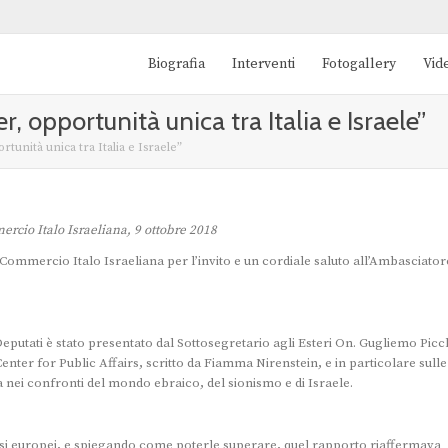
Biografia
Interventi
Fotogallery
Vid
 opportunità unica tra Italia e Israele”
unità unica tra Italia e Israele”
cio Italo Israeliana, 9 ottobre 2018
ommercio Italo Israeliana per l’invito e un cordiale saluto all’Ambasciator
eputati è stato presentato dal Sottosegretario agli Esteri On. Gugliemo Picc
nter for Public Affairs, scritto da Fiamma Nirenstein, e in particolare sulle
 nei confronti del mondo ebraico, del sionismo e di Israele.
 Paesi europei, e spiegando come poterle superare, quel rapporto riaffermava