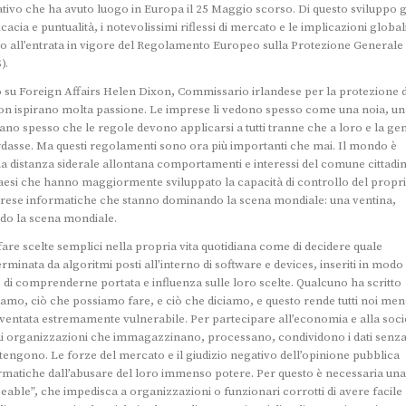
ivo che ha avuto luogo in Europa il 25 Maggio scorso. Di questo sviluppo g
acia e puntualità, i notevolissimi riflessi di mercato e le implicazioni global
co all’entrata in vigore del Regolamento Europeo sulla Protezione Generale 
).
u Foreign Affairs Helen Dixon, Commissario irlandese per la protezione d
i non ispirano molta passione. Le imprese li vedono spesso come una noia, u
ano spesso che le regole devono applicarsi a tutti tranne che a loro e la ge
asse. Ma questi regolamenti sono ora più importanti che mai. Il mondo è
a distanza siderale allontana comportamenti e interessi del comune cittadi
i paesi che hanno maggiormente sviluppato la capacità di controllo del propr
prese informatiche che stanno dominando la scena mondiale: una ventina,
ndo la scena mondiale.
are scelte semplici nella propria vita quotidiana come di decidere quale
minata da algoritmi posti all’interno di software e devices, inseriti in modo
di comprenderne portata e influenza sulle loro scelte. Qualcuno ha scritto
iamo, ciò che possiamo fare, e ciò che diciamo, e questo rende tutti noi me
diventata estremamente vulnerabile. Per partecipare all’economia e alla soci
ndi organizzazioni che immagazzinano, processano, condividono i dati senz
partengono. Le forze del mercato e il giudizio negativo dell’opinione pubblica
matiche dall’abusare del loro immenso potere. Per questo è necessaria una
able”, che impedisca a organizzazioni o funzionari corrotti di avere facile