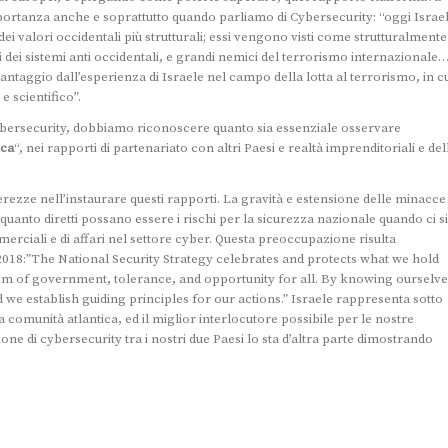
ortanza anche e soprattutto quando parliamo di Cybersecurity: “oggi Israe
ei valori occidentali più strutturali; essi vengono visti come strutturalmente
tici dei sistemi anti occidentali, e grandi nemici del terrorismo internazionale
ntaggio dall’esperienza di Israele nel campo della lotta al terrorismo, in c
 scientifico”.
 cybersecurity, dobbiamo riconoscere quanto sia essenziale osservare
ica
“, nei rapporti di partenariato con altri Paesi e realtà imprenditoriali e del
ezze nell’instaurare questi rapporti. La gravità e estensione delle minacce
anto diretti possano essere i rischi per la sicurezza nazionale quando ci si
erciali e di affari nel settore cyber. Questa preoccupazione risulta
018:”The National Security Strategy celebrates and protects what we hold
ystem of government, tolerance, and opportunity for all. By knowing ourselv
we establish guiding principles for our actions.” Israele rappresenta sotto
a comunità atlantica, ed il miglior interlocutore possibile per le nostre
 di cybersecurity tra i nostri due Paesi lo sta d’altra parte dimostrando