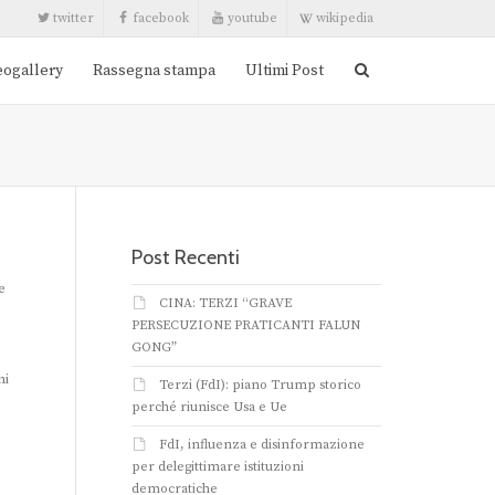
twitter
facebook
youtube
wikipedia
eogallery
Rassegna stampa
Ultimi Post
Post Recenti
e
CINA: TERZI “GRAVE
PERSECUZIONE PRATICANTI FALUN
GONG”
hi
Terzi (FdI): piano Trump storico
perché riunisce Usa e Ue
FdI, influenza e disinformazione
per delegittimare istituzioni
democratiche