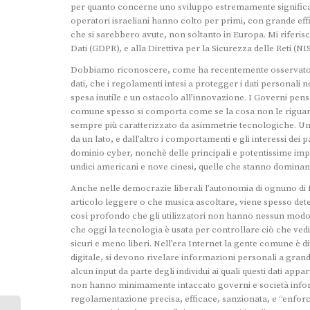
per quanto concerne uno sviluppo estremamente significat
operatori israeliani hanno colto per primi, con grande effic
che si sarebbero avute, non soltanto in Europa. Mi riferis
Dati (GDPR), e alla Direttiva per la Sicurezza delle Reti (NIS
Dobbiamo riconoscere, come ha recentemente osservato s
dati, che i regolamenti intesi a protegger i dati personal
spesa inutile e un ostacolo all’innovazione. I Governi pens
comune spesso si comporta come se la cosa non le riguard
sempre più caratterizzato da asimmetrie tecnologiche. Un
da un lato, e dall’altro i comportamenti e gli interessi de
dominio cyber, nonchè delle principali e potentissime im
undici americani e nove cinesi, quelle che stanno domina
Anche nelle democrazie liberali l’autonomia di ognuno di f
articolo leggere o che musica ascoltare, viene spesso deter
così profondo che gli utilizzatori non hanno nessun modo 
che oggi la tecnologia è usata per controllare ciò che ved
sicuri e meno liberi. Nell’era Internet la gente comune è 
digitale, si devono rivelare informazioni personali a gra
alcun input da parte degli individui ai quali questi dati ap
non hanno minimamente intaccato governi e società infor
regolamentazione precisa, efficace, sanzionata, e “enforce