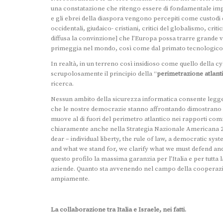
una constatazione che ritengo essere di fondamentale imp
e gli ebrei della diaspora vengono percepiti come custodi d
occidentali, giudaico- cristiani, critici del globalismo, cri
diffusa la convinzione] che l’Europa possa trarre grande va
primeggia nel mondo, così come dal primato tecnologico e
In realtà, in un terreno così insidioso come quello della
scrupolosamente il principio della “
perimetrazione atlant
ricerca.
Nessun ambito della sicurezza informatica consente legger
che le nostre democrazie stanno affrontando dimostrano qu
muove al di fuori del perimetro atlantico nei rapporti comm
chiaramente anche nella Strategia Nazionale Americana 2
dear – individual liberty, the rule of law, a democratic s
and what we stand for, we clarify what we must defend and 
questo profilo la massima garanzia per l’Italia e per tutta l
aziende. Quanto sta avvenendo nel campo della cooperazione
ampiamente.
La collaborazione tra Italia e Israele, nei fatti.