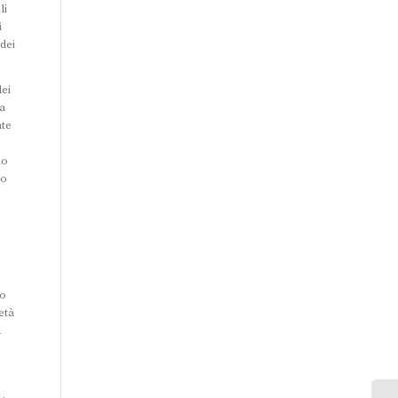
li
i
dei
ei
na
nte
no
io
no
età
a