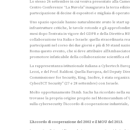
Lo stesso 26 settembre in cui veniva presentato alla Came
Centro Conferenze “La Nuvola” inaugurava la terza edizion
partecipazione di decine di espositori e migliaia di operatori
Uno spazio speciale hanno naturalmente avuto le start up isr
infrastrutture critiche, le tavole rotonde e gli approfond
mesi dopo l’entrata in vigore del GDPR e della Direttiva N
collaborazione tra Italia e Israele: quella straordinaria rea
partecipanti nel corso dei due giorni e più di 50 stand nazi
Roma questo evento, che si deve attribuire all’Ambasciator
promotore infaticabile della collaborazione scientifica ed 
La rappresentanza istituzionale italiana a Cybertech Europe
Lezzi, e del Prof. Baldoni. Quella Europea, del Deputy Di
Commissioner for Security, King. Inoltre, è stata organi
Cyber/ICT Security” (27 e 28 settembre) con Israele.
Molto opportunamente l’Amb. Sachs ha ricordato nella su
trovasse la propria origine proprio nel Memorandum of Un
sulla cybersecurity l’Accordo di cooperazione industriale, 
L’Accordo di cooperazione del 2002 e il MOU del 2013.