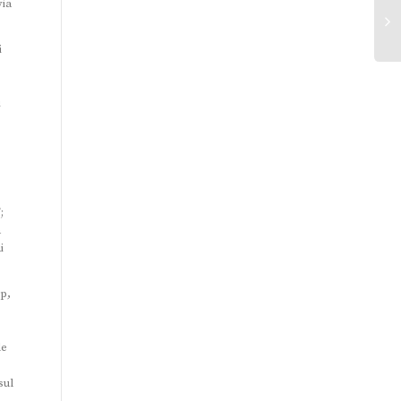
via
i
i
,
,
;
a
i
p,
le
sul