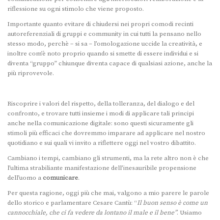
riflessione su ogni stimolo che viene proposto.
Importante quanto evitare di chiudersi nei propri comodi recinti
autoreferenziali di gruppi e community in cui tutti la pensano nello
stesso modo, perchè – si sa – l’omologazione uccide la creatività, e
inoltre com’è noto proprio quando si smette di essere individui e si
diventa “gruppo” chiunque diventa capace di qualsiasi azione, anche la
più riprovevole.
Riscoprire i valori del rispetto, della tolleranza, del dialogo e del
confronto, e trovare tutti insieme i modi di applicare tali principi
anche nella comunicazione digitale: sono questi sicuramente gli
stimoli più efficaci che dovremmo imparare ad applicare nel nostro
quotidiano e sui quali vi invito a riflettere oggi nel vostro dibattito.
Cambiano i tempi, cambiano gli strumenti, ma la rete altro non è che
l’ultima strabiliante manifestazione dell’inesauribile propensione
dell’uomo a
comunicare
.
Per questa ragione, oggi più che mai, valgono a mio parere le parole
dello storico e parlamentare Cesare Cantù: “
Il buon senso è come un
cannocchiale, che ci fa vedere da lontano il male e il bene”
. Usiamo