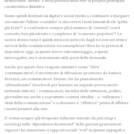
democrazia “diretta” e della potenza della rete la propria principale
caratteristica distintiva.
Siamo quindi destinati sui digital e social media a continuare a inseguire
ciecamente l’ultimo scandalo? A rincorrere i temi lanciati di chi “grida
più forte”? A confondere sempre più il numero di “retweet” con il
concetto ben più elevato e complesso di “consenso popolare”? La
nostra democrazia è quindi messa in pericolo dagli eccessi nei ritmi e
nei toni della comunicazione via smartphone? Non ho la pretesa di
rispondere oggi, in questo breve videomessaggio, a questi
interrogativi, ma è sicuramente utile porsi delle domande.
Anche per questo ben vengano iniziative come “Slow
communication”, il movimento di riflessione promosso da Andrea
Ferrazzi, un comunicatore 35enne che ha platealmente
“abbandonato” Facebook per lanciare un segnale provocatorio
invitando tutti noi – comunicatori, membri delle istituzioni, politici,
giornalisti ma anche e soprattutto comuni cittadini – a “rallentare i
ritmi della comunicazione” e a ritornare a “riflettere” prima di affidare
i nostri pensieri alla rete.
E’ ormai sempre più frequente l’allarme lanciato da psicologi e
sociologi sulla “dipendenza da internet” delle giovani generazioni:
ragazzi che rinunciano a rapporti sociali “veri” in quanto appagati a