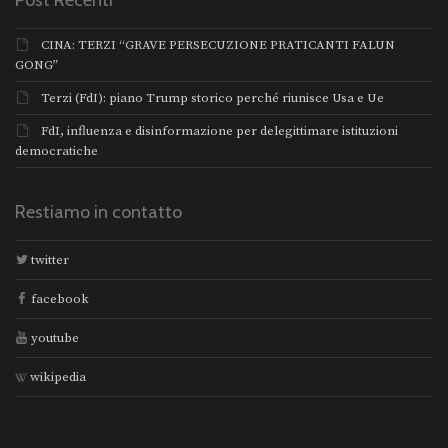
Post Recenti
CINA: TERZI “GRAVE PERSECUZIONE PRATICANTI FALUN
GONG”
Terzi (FdI): piano Trump storico perché riunisce Usa e Ue
FdI, influenza e disinformazione per delegittimare istituzioni
democratiche
Restiamo in contatto
twitter
facebook
youtube
wikipedia