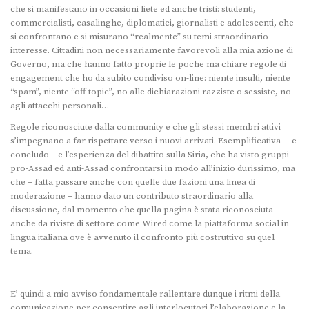
che si manifestano in occasioni liete ed anche tristi: studenti,
commercialisti, casalinghe, diplomatici, giornalisti e adolescenti, che
si confrontano e si misurano “realmente” su temi straordinario
interesse. Cittadini non necessariamente favorevoli alla mia azione di
Governo, ma che hanno fatto proprie le poche ma chiare regole di
engagement che ho da subito condiviso on-line: niente insulti, niente
“spam”, niente “off topic”, no alle dichiarazioni razziste o sessiste, no
agli attacchi personali…
Regole riconosciute dalla community e che gli stessi membri attivi
s’impegnano a far rispettare verso i nuovi arrivati. Esemplificativa – e
concludo – e l’esperienza del dibattito sulla Siria, che ha visto gruppi
pro-Assad ed anti-Assad confrontarsi in modo all’inizio durissimo, ma
che – fatta passare anche con quelle due fazioni una linea di
moderazione – hanno dato un contributo straordinario alla
discussione, dal momento che quella pagina è stata riconosciuta
anche da riviste di settore come Wired come la piattaforma social in
lingua italiana ove è avvenuto il confronto più costruttivo su quel
tema.
E’ quindi a mio avviso fondamentale rallentare dunque i ritmi della
comunicazione per consentire agli interlocutori l’elaborazione e la