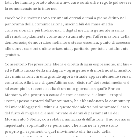
fatti che hanno portato alcuni a invocare controlli e regole più severe
la comunicazione in internet.
Facebook e Twitter sono strumenti entrati ormai a pieno diritto nel
panorama della comunicazione, inscindibili dai mass-media
convenzionali e più tradizionali. I digital media in generale si sono
affermati rapidamente come uno strumento per l’affermazione della
democrazia; democratico nella loro stessa essenza, punto di accesso
alle conversazioni online orizzontali, paritario per tutti e totalmente
gratuito.
Consentono l’espressione libera e diretta di ogni espressione, inclusi –
ed è l’altra faccia della medaglia – ogni genere di mostruosità, insulto,
discriminazione, in una grande agorà virtuale apparentemente senza
controllo. Alla base di quest’ultimo uso “distorto” dei social media vi è
ad esempio la recente scelta di un noto giornalista qual’è Enrico
Mentana, che proprio a causa dei toni eccessivi di alcuni – troppi –
utenti, spesso protetti dall’anonimato, ha abbandonato la community
dei microblogger di Twitter. A queste vicende va poi sommato il caso
del furto di migliaia di email private ai danni di parlamentari del
Movimento 5 Stelle, con relativa minaccia di diffusione. Uno scenario
inquietante, soprattutto se pensiamo che a farne le spese sono
proprio gli esponenti di quel movimento che ha fatto della