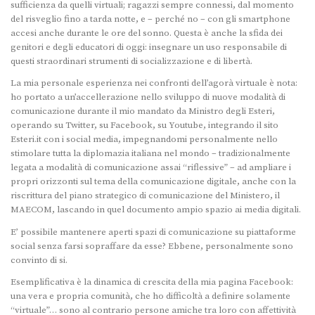
sufficienza da quelli virtuali; ragazzi sempre connessi, dal momento
del risveglio fino a tarda notte, e – perché no – con gli smartphone
accesi anche durante le ore del sonno. Questa è anche la sfida dei
genitori e degli educatori di oggi: insegnare un uso responsabile di
questi straordinari strumenti di socializzazione e di libertà.
La mia personale esperienza nei confronti dell’agorà virtuale è nota:
ho portato a un’accellerazione nello sviluppo di nuove modalità di
comunicazione durante il mio mandato da Ministro degli Esteri,
operando su Twitter, su Facebook, su Youtube, integrando il sito
Esteri.it con i social media, impegnandomi personalmente nello
stimolare tutta la diplomazia italiana nel mondo – tradizionalmente
legata a modalità di comunicazione assai “riflessive” – ad ampliare i
propri orizzonti sul tema della comunicazione digitale, anche con la
riscrittura del piano strategico di comunicazione del Ministero, il
MAECOM, lascando in quel documento ampio spazio ai media digitali.
E’ possibile mantenere aperti spazi di comunicazione su piattaforme
social senza farsi sopraffare da esse? Ebbene, personalmente sono
convinto di si.
Esemplificativa è la dinamica di crescita della mia pagina Facebook:
una vera e propria comunità, che ho difficoltà a definire solamente
“virtuale”… sono al contrario persone amiche tra loro con affettività