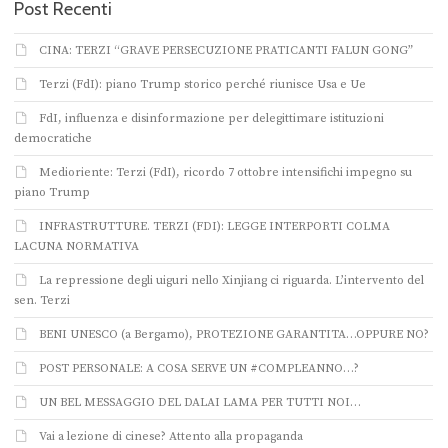
Post Recenti
CINA: TERZI “GRAVE PERSECUZIONE PRATICANTI FALUN GONG”
Terzi (FdI): piano Trump storico perché riunisce Usa e Ue
FdI, influenza e disinformazione per delegittimare istituzioni
democratiche
Medioriente: Terzi (FdI), ricordo 7 ottobre intensifichi impegno su
piano Trump
INFRASTRUTTURE. TERZI (FDI): LEGGE INTERPORTI COLMA
LACUNA NORMATIVA
La repressione degli uiguri nello Xinjiang ci riguarda. L’intervento del
sen. Terzi
BENI UNESCO (a Bergamo), PROTEZIONE GARANTITA…OPPURE NO?
POST PERSONALE: A COSA SERVE UN #COMPLEANNO…?
UN BEL MESSAGGIO DEL DALAI LAMA PER TUTTI NOI…
Vai a lezione di cinese? Attento alla propaganda