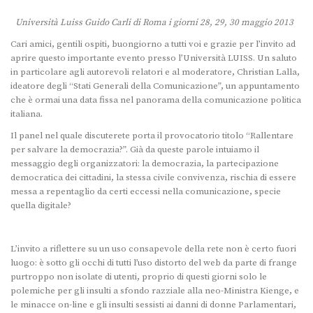
Università Luiss Guido Carli di Roma i giorni 28, 29, 30 maggio 2013
Cari amici, gentili ospiti, buongiorno a tutti voi e grazie per l’invito ad
aprire questo importante evento presso l’Università LUISS. Un saluto
in particolare agli autorevoli relatori e al moderatore, Christian Lalla,
ideatore degli “Stati Generali della Comunicazione”, un appuntamento
che è ormai una data fissa nel panorama della comunicazione politica
italiana.
Il panel nel quale discuterete porta il provocatorio titolo “Rallentare
per salvare la democrazia?”. Già da queste parole intuiamo il
messaggio degli organizzatori: la democrazia, la partecipazione
democratica dei cittadini, la stessa civile convivenza, rischia di essere
messa a repentaglio da certi eccessi nella comunicazione, specie
quella digitale?
L’invito a riflettere su un uso consapevole della rete non è certo fuori
luogo: è sotto gli occhi di tutti l’uso distorto del web da parte di frange
purtroppo non isolate di utenti, proprio di questi giorni solo le
polemiche per gli insulti a sfondo razziale alla neo-Ministra Kienge, e
le minacce on-line e gli insulti sessisti ai danni di donne Parlamentari,