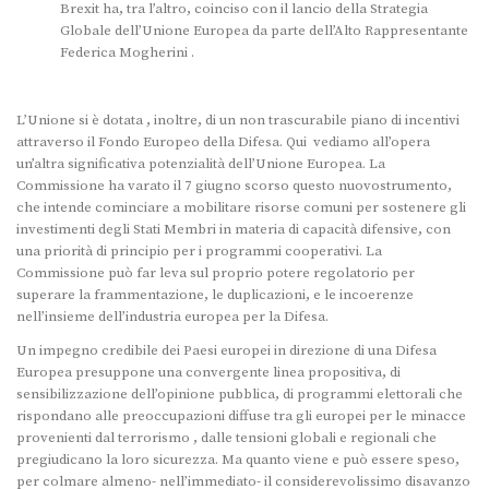
Brexit ha, tra l’altro, coinciso con il lancio della Strategia
Globale dell’Unione Europea da parte dell’Alto Rappresentante
Federica Mogherini .
L’Unione si è dotata , inoltre, di un non trascurabile piano di incentivi
attraverso il Fondo Europeo della Difesa. Qui vediamo all’opera
un’altra significativa potenzialità dell’Unione Europea. La
Commissione ha varato il 7 giugno scorso questo nuovostrumento,
che intende cominciare a mobilitare risorse comuni per sostenere gli
investimenti degli Stati Membri in materia di capacità difensive, con
una priorità di principio per i programmi cooperativi. La
Commissione può far leva sul proprio potere regolatorio per
superare la frammentazione, le duplicazioni, e le incoerenze
nell’insieme dell’industria europea per la Difesa.
Un impegno credibile dei Paesi europei in direzione di una Difesa
Europea presuppone una convergente linea propositiva, di
sensibilizzazione dell’opinione pubblica, di programmi elettorali che
rispondano alle preoccupazioni diffuse tra gli europei per le minacce
provenienti dal terrorismo , dalle tensioni globali e regionali che
pregiudicano la loro sicurezza. Ma quanto viene e può essere speso,
per colmare almeno- nell’immediato- il considerevolissimo disavanzo