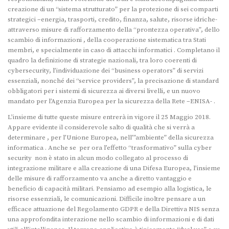
creazione di un “sistema strutturato” per la protezione di sei comparti
strategici –energia, trasporti, credito, finanza, salute, risorse idriche-
attraverso misure di rafforzamento della “prontezza operativa”, dello
scambio di informazioni , della cooperazione sistematica tra Stati
membri, e specialmente in caso di attacchi informatici . Completano il
quadro la definizione di strategie nazionali, tra loro coerenti di
cybersecurity, l’individuazione dei “business operators” di servizi
essenziali, nonché dei “service providers”, la precisazione di standard
obbligatori per i sistemi di sicurezza ai diversi livelli, e un nuovo
mandato per l’Agenzia Europea per la sicurezza della Rete –ENISA- .
L’insieme di tutte queste misure entrerà in vigore il 25 Maggio 2018.
Appare evidente il considerevole salto di qualità che si verrà a
determinare , per l’Unione Europea, nell’”ambiente” della sicurezza
informatica . Anche se per ora l’effetto “trasformativo” sulla cyber
security non è stato in alcun modo collegato al processo di
integrazione militare e alla creazione di una Difesa Europea, l’insieme
delle misure di rafforzamento va anche a diretto vantaggio e
beneficio di capacità militari. Pensiamo ad esempio alla logistica, le
risorse essenziali, le comunicazioni. Difficile inoltre pensare a un
efficace attuazione del Regolamento GDPR e della Direttiva NIS senza
una approfondita interazione nello scambio di informazioni e di dati