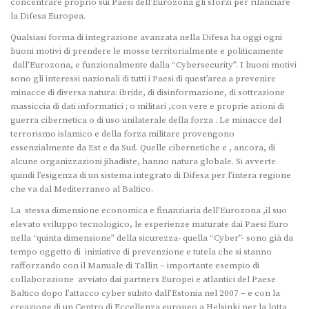
concentrare proprio sui Paesi dell’Eurozona gli sforzi per rilanciare
la Difesa Europea.
Qualsiasi forma di integrazione avanzata nella Difesa ha oggi ogni
buoni motivi di prendere le mosse territorialmente e politicamente
dall’Eurozona, e funzionalmente dalla “Cybersecurity”. I buoni motivi
sono gli interessi nazionali di tutti i Paesi di quest’area a prevenire
minacce di diversa natura: ibride, di disinformazione, di sottrazione
massiccia di dati informatici ; o militari ,con vere e proprie azioni di
guerra cibernetica o di uso unilaterale della forza . Le minacce del
terrorismo islamico e della forza militare provengono
essenzialmente da Est e da Sud. Quelle cibernetiche e , ancora, di
alcune organizzazioni jihadiste, hanno natura globale. Si avverte
quindi l’esigenza di un sistema integrato di Difesa per l’intera regione
che va dal Mediterraneo al Baltico.
La stessa dimensione economica e finanziaria dell’Eurozona ,il suo
elevato sviluppo tecnologico, le esperienze maturate dai Paesi Euro
nella “quinta dimensione” della sicurezza- quella “Cyber”- sono già da
tempo oggetto di iniziative di prevenzione e tutela che si stanno
rafforzando con il Manuale di Tallin – importante esempio di
collaborazione avviato dai partners Europei e atlantici del Paese
Baltico dopo l’attacco cyber subito dall’Estonia nel 2007 – e con la
creazione di un Centro di Eccellenza europeo a Helsinki per la lotta