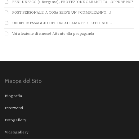
BENI UNESCO (a Bergamo), PROTEZIONE GARANTITA…OPPURE NO?
POST PERSONALE: A COSA SERVE UN #COMPLEANNO…?
UN BEL MESSAGGIO DEL DALAI LAMA PER TUTTI NOI…
Vai a lezione di cinese? Attento alla propaganda
Mappa del Sito
Biografia
Interventi
Fotogallery
Videogallery