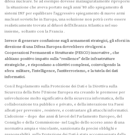
difesa nucleare. Se ad esempio dovesse malauguratamente riproporsi
la situazione che aveva portato negli anni ’80 allo spiegamento di
sistemi INF per equilibrare l’aggressivo spiegamento di nuove armi
nucleari sovietiche in Europa, una soluzione non potrà certo essere
realisticamente trovata al difuori dell’Alleanza Atlantica nel suo
insieme, soltanto con la Francia .
Invece di generare confusione sugli armamenti strategici, gli sforzi in
direzione di una Difesa Europea dovrebbero rivolgersi a
Cooperazioni Permanenti e Strutturate (PESCO) innovative , che
abbiano positivo impatto sulla “resilience” delle infrastrutture
strategiche , e rispondano a obiettivi complessi, coinvolgendo la
sfera militare, l’intelligence, l’antiterrorismo, e la tutela dei dati
informatici.
Con il Regolamento sulla Protezione dei Dati e la Direttiva sulla
Sicurezza della Rete l’Unione Europea sta creando le premesse per
un’evoluzione molto significativa della sicurezza informatica, della
collaborazione tra pubblico e privato, e della interazione tra Paesi
alleati per prevenire , resistere, e contrastare gli attacchi informatici.
L’adozione – dopo due anni di lavori del Parlamento Europeo, del
Consiglio e della Commissione- nel Luglio dello scorso anno di una
normativa ampia e vincolante, sanzionata da precisi obblighi e
responsabilità, sulla Protezione dei Dati è stata accompagnata dalla