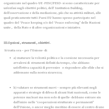
organizzate nel quadro UE -PESC/PESD- si sono caratterizzate per
un’enfasi sugli obiettivi politici, dell’ Institution Building,
dell’osservazione e della mediazione, più che su attività militari, alle
quali praticamente tutti i Paesi EU hanno spesso partecipato nel
quadro del “Peace keeping e/o del “Peace enforcing” delle Nazioni
unite , della Nato e di altre organizzazioni e iniziative.
III.Opzioni , strumenti , obiettivi .
Si tratta ora – per l’Unione- di:
a) maturare la volontà politica e la coesione necessaria per
avvalersi di strumenti definiti da tempo, che abbiano
un’effettiva capacità di prevenire e rispondere alle sfide che si
addensano sulla nostra sicurezza;
b) valutare se strumenti nuovi – sempre più rilevanti negli
apparati e strategie di difesa di alcuni Stati nazionali, come le
potenze nucleari ma non solo di quelle- debbano entrare sin
dall’inizio nelle “cooperazioni strutturate e permanenti”
dell’Unione, o ancor meglio meritino di essere al centro di uno