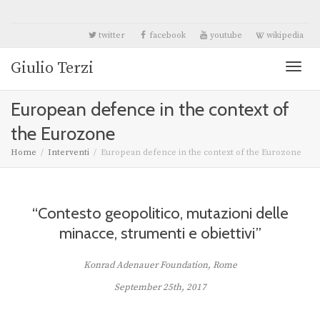
twitter
facebook
youtube
wikipedia
Giulio Terzi
Toggl
European defence in the context of
naviga
the Eurozone
Home
Interventi
European defence in the context of the Eurozone
“Contesto geopolitico, mutazioni delle
minacce, strumenti e obiettivi”
Konrad Adenauer Foundation, Rome
September 25th, 2017