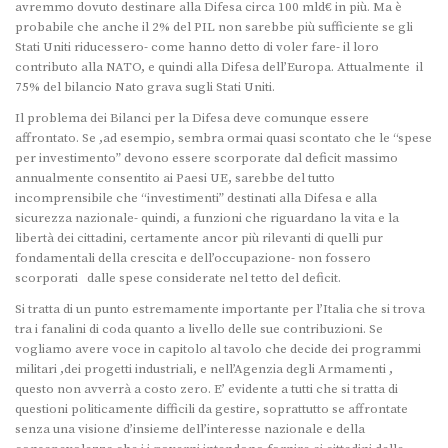
avremmo dovuto destinare alla Difesa circa 100 mld€ in più. Ma è
probabile che anche il 2% del PIL non sarebbe più sufficiente se gli
Stati Uniti riducessero- come hanno detto di voler fare- il loro
contributo alla NATO, e quindi alla Difesa dell’Europa. Attualmente il
75% del bilancio Nato grava sugli Stati Uniti.
Il problema dei Bilanci per la Difesa deve comunque essere
affrontato. Se ,ad esempio, sembra ormai quasi scontato che le “spese
per investimento” devono essere scorporate dal deficit massimo
annualmente consentito ai Paesi UE, sarebbe del tutto
incomprensibile che “investimenti” destinati alla Difesa e alla
sicurezza nazionale- quindi, a funzioni che riguardano la vita e la
libertà dei cittadini, certamente ancor più rilevanti di quelli pur
fondamentali della crescita e dell’occupazione- non fossero
scorporati dalle spese considerate nel tetto del deficit.
Si tratta di un punto estremamente importante per l’Italia che si trova
tra i fanalini di coda quanto a livello delle sue contribuzioni. Se
vogliamo avere voce in capitolo al tavolo che decide dei programmi
militari ,dei progetti industriali, e nell’Agenzia degli Armamenti ,
questo non avverrà a costo zero. E’ evidente a tutti che si tratta di
questioni politicamente difficili da gestire, soprattutto se affrontate
senza una visione d’insieme dell’interesse nazionale e della