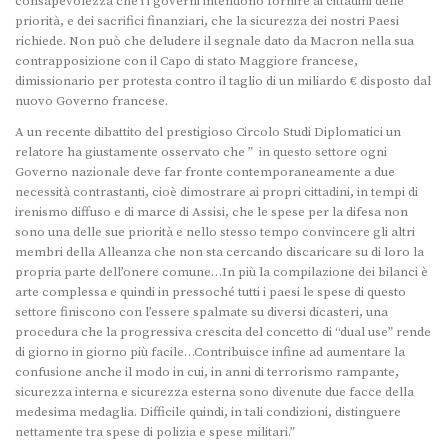
consapevolezza che i i governi intendono fornire ai cittadini delle
priorità, e dei sacrifici finanziari, che la sicurezza dei nostri Paesi
richiede. Non può che deludere il segnale dato da Macron nella sua
contrapposizione con il Capo di stato Maggiore francese,
dimissionario per protesta contro il taglio di un miliardo € disposto dal
nuovo Governo francese.
A un recente dibattito del prestigioso Circolo Studi Diplomatici un
relatore ha giustamente osservato che ” in questo settore ogni
Governo nazionale deve far fronte contemporaneamente a due
necessità contrastanti, cioè dimostrare ai propri cittadini, in tempi di
irenismo diffuso e di marce di Assisi, che le spese per la difesa non
sono una delle sue priorità e nello stesso tempo convincere gli altri
membri della Alleanza che non sta cercando discaricare su di loro la
propria parte dell’onere comune…In più la compilazione dei bilanci è
arte complessa e quindi in pressoché tutti i paesi le spese di questo
settore finiscono con l’essere spalmate su diversi dicasteri, una
procedura che la progressiva crescita del concetto di “dual use” rende
di giorno in giorno più facile…Contribuisce infine ad aumentare la
confusione anche il modo in cui, in anni di terrorismo rampante,
sicurezza interna e sicurezza esterna sono divenute due facce della
medesima medaglia. Difficile quindi, in tali condizioni, distinguere
nettamente tra spese di polizia e spese militari.”