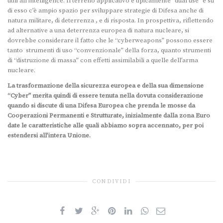
utili all’intelligence. Il terreno applicativo è tipicamente “dual use” e su
di esso c’è ampio spazio per sviluppare strategie di Difesa anche di
natura militare, di deterrenza , e di risposta. In prospettiva, riflettendo
ad alternative a una deterrenza europea di natura nucleare, si
dovrebbe considerare il fatto che le “cyberweapons” possono essere
tanto strumenti di uso “convenzionale” della forza, quanto strumenti
di “distruzione di massa” con effetti assimilabili a quelle dell’arma
nucleare.
La trasformazione della sicurezza europea e della sua dimensione
“Cyber” merita quindi di essere tenuta nella dovuta considerazione
quando si discute di una Difesa Europea che prenda le mosse da
Cooperazioni Permanenti e Strutturate, inizialmente dalla zona Euro
date le caratteristiche alle quali abbiamo sopra accennato, per poi
estendersi all’intera Unione.
CONDIVIDI