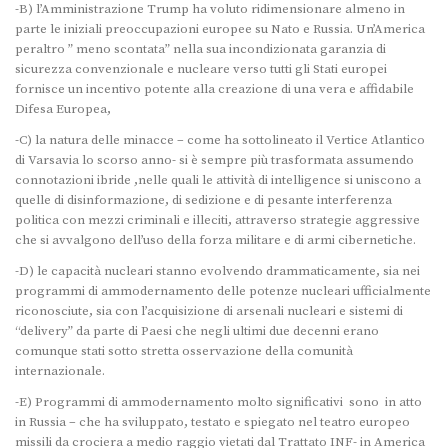
-B) l’Amministrazione Trump ha voluto ridimensionare almeno in
parte le iniziali preoccupazioni europee su Nato e Russia. Un’America
peraltro ” meno scontata” nella sua incondizionata garanzia di
sicurezza convenzionale e nucleare verso tutti gli Stati europei
fornisce un incentivo potente alla creazione di una vera e affidabile
Difesa Europea,
-C) la natura delle minacce – come ha sottolineato il Vertice Atlantico
di Varsavia lo scorso anno- si è sempre più trasformata assumendo
connotazioni ibride ,nelle quali le attività di intelligence si uniscono a
quelle di disinformazione, di sedizione e di pesante interferenza
politica con mezzi criminali e illeciti, attraverso strategie aggressive
che si avvalgono dell’uso della forza militare e di armi cibernetiche.
-D) le capacità nucleari stanno evolvendo drammaticamente, sia nei
programmi di ammodernamento delle potenze nucleari ufficialmente
riconosciute, sia con l’acquisizione di arsenali nucleari e sistemi di
“delivery” da parte di Paesi che negli ultimi due decenni erano
comunque stati sotto stretta osservazione della comunità
internazionale.
-E) Programmi di ammodernamento molto significativi sono in atto
in Russia – che ha sviluppato, testato e spiegato nel teatro europeo
missili da crociera a medio raggio vietati dal Trattato INF- in America