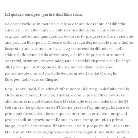
I.Il quadro europeo: partire dall’Eurozona.
La cooperazione in materia di difesa è tema ricorrente del dibattito
europeo, con alternanza di entusiasmi e delusioni, in un contesto
segnato nell’ultimo quinquennio da un certo progresso. Chi ritiene che
una politica Europea di Difesa e di Sicurezza degna di tale nome debba
basarsi su una visione condivisa degli interessi da difendere , delle
sfide e delle minacce da affrontare, e debba disporre di strumenti
operativi, strutture, risorse adeguate e credibili rispetto a quelle degli
altri principali protagonisti sulla scena mondiale, resta solo
parzialmente confortato dalle decisioni adottate dal Consiglio
Europeo dello scorso Giugno.
Negli scorsi mesi, il quadro di riferimento si è meglio definito con la
elezioni in Olanda, Francia, Austria, e con le prospettive favorevoli
alla riconferma del Cancelliere Merkel alle elezioni tedesche del 24
Settembre. Le quotazioni dell’Unione presso l’opinione pubblica e le
principali forze politiche europee sembrano aver ridato energia al
processo di integrazione nelle sue diverse componenti. In primo
luogo, quella economico-finanziaria, con le proposte del Presidente
Macron sull’Eurozona ,riprese con diversi aggiustamenti da Berlino