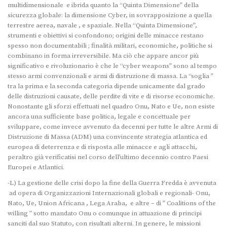
multidimensionale e ibrida quanto la “Quinta Dimensione” della
sicurezza globale: la dimensione Cyber, in sovrapposizione a quella
terrestre aerea, navale , e spaziale. Nella “Quinta Dimensione”,
strumenti e obiettivi si confondono; origini delle minacce restano
spesso non documentabili ; finalità militari, economiche, politiche si
combinano in forma irreversibile. Ma ciò che appare ancor più
significativo e rivoluzionario è che le “cyber weapons” sono al tempo
stesso armi convenzionali e armi di distruzione di massa. La “soglia ”
tra la prima e la seconda categoria dipende unicamente dal grado
delle distruzioni causate, delle perdite di vite e di risorse economiche.
Nonostante gli sforzi effettuati nel quadro Onu, Nato e Ue, non esiste
ancora una sufficiente base politica, legale e concettuale per
sviluppare, come invece avvenuto da decenni per tutte le altre Armi di
Distruzione di Massa (ADM) una convincente strategia atlantica ed
europea di deterrenza e di risposta alle minacce e agli attacchi,
peraltro già verificatisi nel corso dell’ultimo decennio contro Paesi
Europei e Atlantici.
-L) La gestione delle crisi dopo la fine della Guerra Fredda è avvenuta
ad opera di Organizzazioni Internazionali globali e regionali- Onu,
Nato, Ue, Union Africana , Lega Araba, e altre – di ” Coalitions of the
willing ” sotto mandato Onu o comunque in attuazione di principi
sanciti dal suo Statuto, con risultati alterni. In genere, le missioni