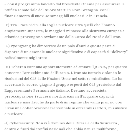
– con il programma lanciato dal Presidente Obama per assicurare la
ratifica senatoriale del Nuovo Start- in Gran Bretagna- con il
finanziamento di nuovi sommergibili nucleari- e in Francia.
-F) Tra i Paesi vicini alla soglia nucleare e tra quelli che l’hanno
ampiamente superata, le maggiori minacce alla sicurezza europea e
atlantica provengono ovviamente dalla Corea del Nord e dall’Iran.
-G) Pyongyang ha dimostrato da un paio d’anni a questa parte di
disporre di un arsenale nucleare significativo e di capacità di “delivery”
radicalmente migliorate .
-H) Teheran continua apparentemente ad attuare il JCPOA, per quanto
concerne l’arricchimento dell’uranio. L’Iran sta tuttavia violando le
risoluzioni del CdS delle Nazioni Unite nel settore missilistico. Lo ha
accertato lo scorso giugno il gruppo esperti del CdS presieduto dal
Rappresentante Permanente italiano. Destano accresciuta
preoccupazione i successi nordcoreani nell’acquisire capacità
nucleari e missilistiche da parte di un regime che vanta proprio con
l’Iran una collaborazione trentennale in entrambi i settori, missilistico
e nucleare .
-I) Cybersecurity. Non vi è dominio della Difesa e della Sicurezza ,
dentro o fuori dai confini nazionali che abbia natura multiforme ,