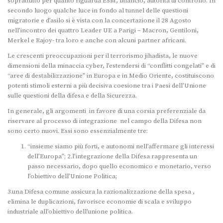
soprattutto per quanto riguarda ESM, bilancio, autorità di controllo. In
secondo luogo qualche luce in fondo al tunnel delle questioni
migratorie e d’asilo si è vista con la concertazione il 28 Agosto
nell’incontro dei quattro Leader UE a Parigi – Macron, Gentiloni,
Merkel e Rajoy- tra loro e anche con alcuni partner africani.
Le crescenti preoccupazioni per il terrorismo jihadista, le nuove
dimensioni della minaccia cyber, l’estendersi di “conflitti congelati” e di
“aree di destabilizzazione” in Europa e in Medio Oriente, costituiscono
potenti stimoli esterni a più decisiva coesione tra i Paesi dell’Unione
sulle questioni della difesa e della Sicurezza.
In generale, gli argomenti in favore di una corsia preferenziale da
riservare al processo di integrazione nel campo della Difesa non
sono certo nuovi. Essi sono essenzialmente tre:
“insieme siamo più forti, e autonomi nell’affermare gli interessi
dell’Europa”; 2.l’integrazione della Difesa rappresenta un
passo necessario, dopo quello economico e monetario, verso
l’obiettivo dell’Unione Politica;
3.una Difesa comune assicura la razionalizzazione della spesa ,
elimina le duplicazioni, favorisce economie di scala e sviluppo
industriale all’obiettivo dell’unione politica.