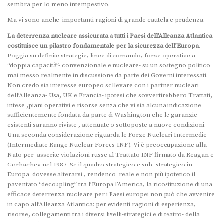
sembra per lo meno intempestivo.
Ma vi sono anche importanti ragioni di grande cautela e prudenza.
La deterrenza nucleare assicurata a tutti i Paesi dell’Alleanza Atlantica
costituisce un pilastro fondamentale per la sicurezza dell’Europa
.
Poggia su definite strategie, linee di comando, forze operative a
“doppia capacità”- convenzionale e nucleare- su un sostegno politico
mai messo realmente in discussione da parte dei Governi interessati.
Non credo sia interesse europeo sollevare con i partner nucleari
dell’Alleanza- Usa, UK e Francia- ipotesi che sovvertirebbero Trattati,
intese ,piani operativi e risorse senza che vi sia alcuna indicazione
sufficientemente fondata da parte di Washington che le garanzie
esistenti saranno riviste , attenuate o sottoposte a nuove condizioni.
Una seconda considerazione riguarda le Forze Nucleari Intermedie
(Intermediate Range Nuclear Forces-INF). Vi è preoccupazione alla
Nato per asserite violazioni russe al Trattato INF firmato da Reagan e
Gorbachev nel 1987. Se il quadro strategico e sub- strategico in
Europa dovesse alterarsi , rendendo reale e non più ipotetico il
paventato “decoupling” tra l’Europa l’America, la ricostituzione di una
efficace deterrenza nucleare per i Paesi europei non può che avvenire
in capo all’Alleanza Atlantica: per evidenti ragioni di esperienza,
risorse, collegamenti tra i diversi livelli-strategici e di teatro- della