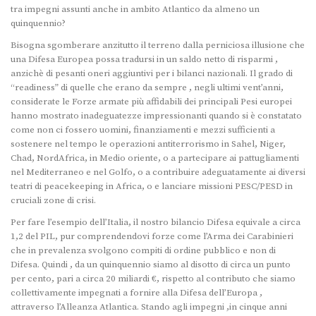
tra impegni assunti anche in ambito Atlantico da almeno un
quinquennio?
Bisogna sgomberare anzitutto il terreno dalla perniciosa illusione che
una Difesa Europea possa tradursi in un saldo netto di risparmi ,
anzichè di pesanti oneri aggiuntivi per i bilanci nazionali. Il grado di
“readiness” di quelle che erano da sempre , negli ultimi vent’anni,
considerate le Forze armate più affidabili dei principali Pesi europei
hanno mostrato inadeguatezze impressionanti quando si è constatato
come non ci fossero uomini, finanziamenti e mezzi sufficienti a
sostenere nel tempo le operazioni antiterrorismo in Sahel, Niger,
Chad, NordAfrica, in Medio oriente, o a partecipare ai pattugliamenti
nel Mediterraneo e nel Golfo, o a contribuire adeguatamente ai diversi
teatri di peacekeeping in Africa, o e lanciare missioni PESC/PESD in
cruciali zone di crisi.
Per fare l’esempio dell’Italia, il nostro bilancio Difesa equivale a circa
1,2 del PIL, pur comprendendovi forze come l’Arma dei Carabinieri
che in prevalenza svolgono compiti di ordine pubblico e non di
Difesa. Quindi , da un quinquennio siamo al disotto di circa un punto
per cento, pari a circa 20 miliardi €, rispetto al contributo che siamo
collettivamente impegnati a fornire alla Difesa dell’Europa ,
attraverso l’Alleanza Atlantica. Stando agli impegni ,in cinque anni