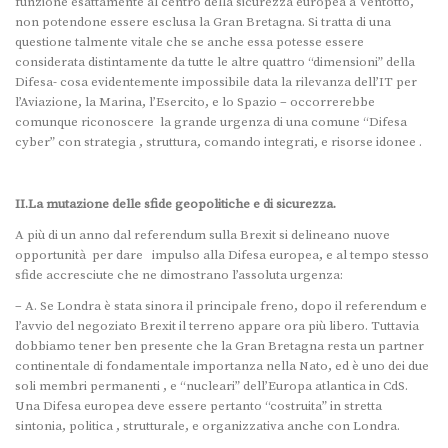
funzione esattamente al centro della sicurezza europea a Ventotto,
non potendone essere esclusa la Gran Bretagna. Si tratta di una
questione talmente vitale che se anche essa potesse essere
considerata distintamente da tutte le altre quattro “dimensioni” della
Difesa- cosa evidentemente impossibile data la rilevanza dell’IT per
l’Aviazione, la Marina, l’Esercito, e lo Spazio – occorrerebbe
comunque riconoscere la grande urgenza di una comune “Difesa
cyber” con strategia , struttura, comando integrati, e risorse idonee .
II.La mutazione delle sfide geopolitiche e di sicurezza.
A più di un anno dal referendum sulla Brexit si delineano nuove
opportunità per dare impulso alla Difesa europea, e al tempo stesso
sfide accresciute che ne dimostrano l’assoluta urgenza:
– A. Se Londra è stata sinora il principale freno, dopo il referendum e
l’avvio del negoziato Brexit il terreno appare ora più libero. Tuttavia
dobbiamo tener ben presente che la Gran Bretagna resta un partner
continentale di fondamentale importanza nella Nato, ed è uno dei due
soli membri permanenti , e “nucleari” dell’Europa atlantica in CdS.
Una Difesa europea deve essere pertanto “costruita” in stretta
sintonia, politica , strutturale, e organizzativa anche con Londra.