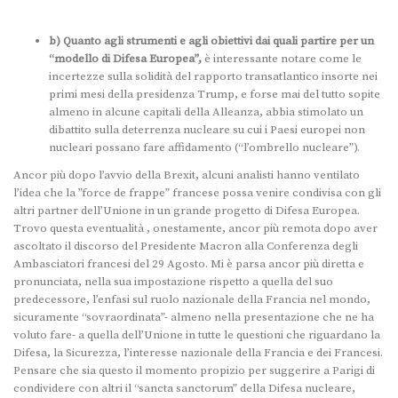
b) Quanto agli strumenti e agli obiettivi dai quali partire per un
“modello di Difesa Europea”,
è interessante notare come le
incertezze sulla solidità del rapporto transatlantico insorte nei
primi mesi della presidenza Trump, e forse mai del tutto sopite
almeno in alcune capitali della Alleanza, abbia stimolato un
dibattito sulla deterrenza nucleare su cui i Paesi europei non
nucleari possano fare affidamento (“l’ombrello nucleare”).
Ancor più dopo l’avvio della Brexit, alcuni analisti hanno ventilato
l’idea che la ”force de frappe” francese possa venire condivisa con gli
altri partner dell’Unione in un grande progetto di Difesa Europea.
Trovo questa eventualità , onestamente, ancor più remota dopo aver
ascoltato il discorso del Presidente Macron alla Conferenza degli
Ambasciatori francesi del 29 Agosto. Mi è parsa ancor più diretta e
pronunciata, nella sua impostazione rispetto a quella del suo
predecessore, l’enfasi sul ruolo nazionale della Francia nel mondo,
sicuramente “sovraordinata”- almeno nella presentazione che ne ha
voluto fare- a quella dell’Unione in tutte le questioni che riguardano la
Difesa, la Sicurezza, l’interesse nazionale della Francia e dei Francesi.
Pensare che sia questo il momento propizio per suggerire a Parigi di
condividere con altri il “sancta sanctorum” della Difesa nucleare,