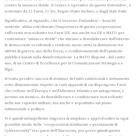
contro le minacce ibride. Il Centro è operativo da questo Settembre , è
sostenuto da 12 Paesi, 11 Ue, Regno Unito incluso, e dagli Stati Uniti.
Significativo, al riguardo, che il Governo Finlandese – benchè
neutrale- abbia sottolineato l’importanza di questa cooperazione
rafforzata non soltanto tra Paesi UE, ma anche tra UE e NATO per
contrastare “minacce ibride” che mirano a destabilizzare dall’interno
le democrazie occidentali e rendono meno netta la distinzione tra
attività di guerra, uso della forza, e condizionamenti dell’opinione
pubblica basati sulla disinformazione. La NATO dispone , dal canto
suo, di un Centro di Eccellenza per la Comunicazione Strategica a
Riga.
Si tratta peraltro ancora di strutture del tutto embrionali e nettamente
sotto dimensionate rispetto ai vasti apparati di cui dispongono Paesi
che vedono nell’Europa e nell’Alleanza Atlantica un antagonista, e
persino un nemico, da destabilizzare e condizionare non soltanto
nelle sue capacità militari, ma anche e soprattutto sul piano
Istituzionale e politico.
Vi è quindi un’impellente esigenza di ampliare e approfondire in ogni
possibile modo delle “cooperazioni strutturate e permanenti di
Cybersecurity” tra i paesi dell’Eurozona, per porre quindi questa