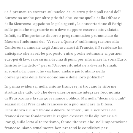
Se è prematuro contare sul nucleo dei quattro principali Paesi dell’
Eurozona anche per altre priorità che- come quelle della Difesa e
della Sicurezza- appaiono le più urgenti , la concertazione di Parigi
sulle politiche migratorie non deve neppure essere sottovalutata.
Infatti, nell’importante discorso programmatico pronunciato da
Macron l’indomani del “Vertice a Quattro” sull’immigrazione alla
Conferenza annuale degli Ambasciatori di Francia, il Presidente ha
anticipato che avrebbe proposto entro poche settimane ai partner
europei di lavorare su una decina di punti per riformare la zona Euro.
Insisterò- ha detto- ” per un’Unione rifondata e a diversi formati,
spronata dai paesi che vogliano andare più lontano nella
convergenza delle loro economie e delle loro politiche”.
In prima evidenza, nella visione francese, si trovano le riforme
strutturali e tutto ciò che deve ulteriormente integrare l’economia
dell’eurozona e la sua governance politica. Ma nella “decina di punti”
segnalati dal Presidente francese non può mancare la Difesa.
L’insistenza su un'”Unione a diversi formati” , sulla sicurezza dei
francesi come fondamentale ragion d’essere della diplomazia di
Parigi, sulla lotta al terrorismo, fanno ritenere che nell’impostazione
francese- siano attualmente ben presenti le condizioni per