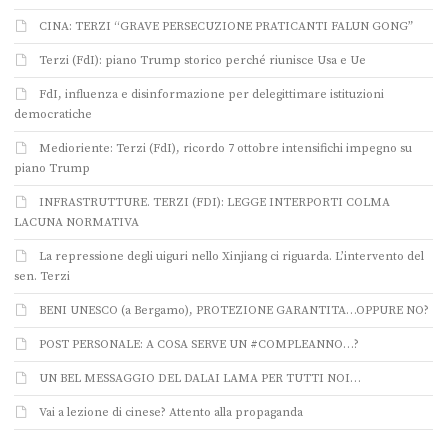
CINA: TERZI “GRAVE PERSECUZIONE PRATICANTI FALUN GONG”
Terzi (FdI): piano Trump storico perché riunisce Usa e Ue
FdI, influenza e disinformazione per delegittimare istituzioni
democratiche
Medioriente: Terzi (FdI), ricordo 7 ottobre intensifichi impegno su
piano Trump
INFRASTRUTTURE. TERZI (FDI): LEGGE INTERPORTI COLMA
LACUNA NORMATIVA
La repressione degli uiguri nello Xinjiang ci riguarda. L’intervento del
sen. Terzi
BENI UNESCO (a Bergamo), PROTEZIONE GARANTITA…OPPURE NO?
POST PERSONALE: A COSA SERVE UN #COMPLEANNO…?
UN BEL MESSAGGIO DEL DALAI LAMA PER TUTTI NOI…
Vai a lezione di cinese? Attento alla propaganda