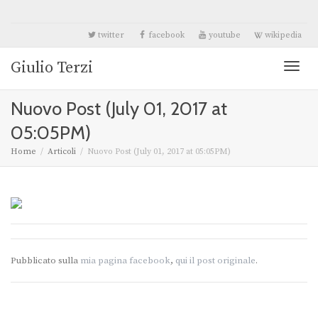
twitter
facebook
youtube
wikipedia
Giulio Terzi
Toggl
Nuovo Post (July 01, 2017 at
naviga
05:05PM)
Home
Articoli
Nuovo Post (July 01, 2017 at 05:05PM)
Pubblicato sulla
mia pagina facebook
,
qui il post originale
.