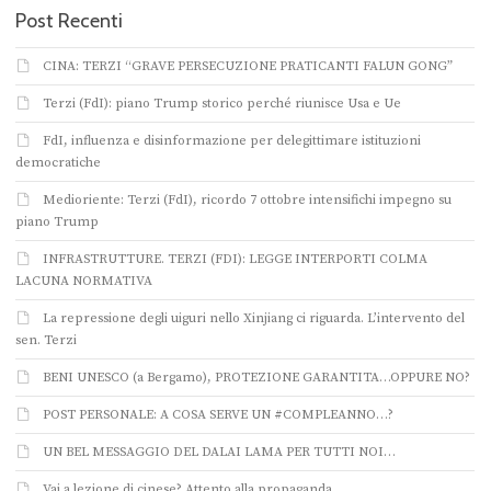
Post Recenti
CINA: TERZI “GRAVE PERSECUZIONE PRATICANTI FALUN GONG”
Terzi (FdI): piano Trump storico perché riunisce Usa e Ue
FdI, influenza e disinformazione per delegittimare istituzioni
democratiche
Medioriente: Terzi (FdI), ricordo 7 ottobre intensifichi impegno su
piano Trump
INFRASTRUTTURE. TERZI (FDI): LEGGE INTERPORTI COLMA
LACUNA NORMATIVA
La repressione degli uiguri nello Xinjiang ci riguarda. L’intervento del
sen. Terzi
BENI UNESCO (a Bergamo), PROTEZIONE GARANTITA…OPPURE NO?
POST PERSONALE: A COSA SERVE UN #COMPLEANNO…?
UN BEL MESSAGGIO DEL DALAI LAMA PER TUTTI NOI…
Vai a lezione di cinese? Attento alla propaganda