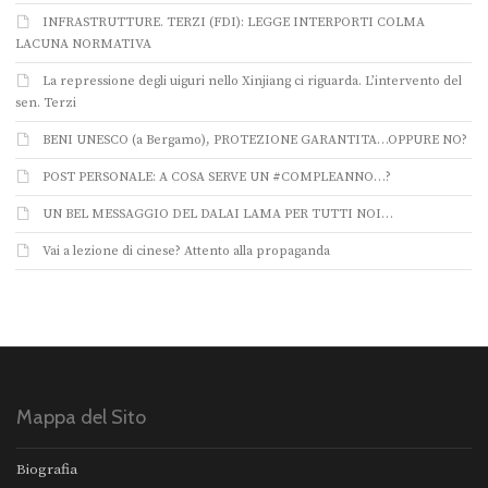
INFRASTRUTTURE. TERZI (FDI): LEGGE INTERPORTI COLMA
LACUNA NORMATIVA
La repressione degli uiguri nello Xinjiang ci riguarda. L’intervento del
sen. Terzi
BENI UNESCO (a Bergamo), PROTEZIONE GARANTITA…OPPURE NO?
POST PERSONALE: A COSA SERVE UN #COMPLEANNO…?
UN BEL MESSAGGIO DEL DALAI LAMA PER TUTTI NOI…
Vai a lezione di cinese? Attento alla propaganda
Mappa del Sito
Biografia