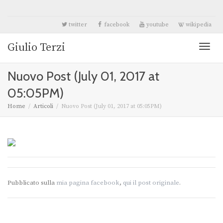
twitter
facebook
youtube
wikipedia
Giulio Terzi
Toggl
Nuovo Post (July 01, 2017 at
naviga
05:05PM)
Home
Articoli
Nuovo Post (July 01, 2017 at 05:05PM)
Pubblicato sulla
mia pagina facebook
,
qui il post originale
.