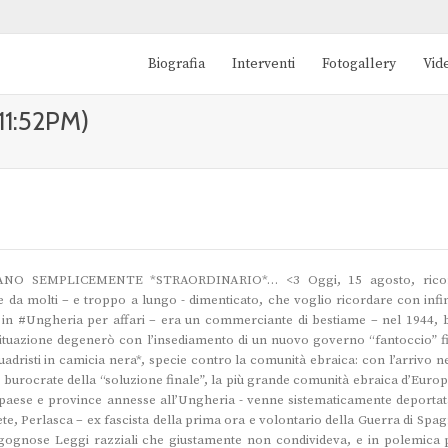
Biografia
Interventi
Fotogallery
Vid
11:52PM)
O SEMPLICEMENTE *STRAORDINARIO*… <3 Oggi, 15 agosto, rico
 da molti – e troppo a lungo - dimenticato, che voglio ricordare con infin
a in #Ungheria per affari – era un commerciante di bestiame – nel 1944, 
 situazione degenerò con l’insediamento di un nuovo governo “fantoccio” fi
uadristi in camicia nera*, specie contro la comunità ebraica: con l’arrivo ne
e burocrate della “soluzione finale”, la più grande comunità ebraica d’Europ
el paese e province annesse all’Ungheria - venne sistematicamente deportat
te, Perlasca – ex fascista della prima ora e volontario della Guerra di Spag
gognose Leggi razziali che giustamente non condivideva, e in polemica 