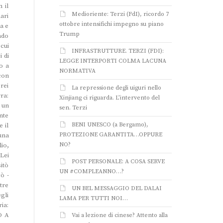
 il
Medioriente: Terzi (FdI), ricordo 7
ari
ottobre intensifichi impegno su piano
ta e
Trump
ndo
cui
INFRASTRUTTURE. TERZI (FDI):
i di
LEGGE INTERPORTI COLMA LACUNA
o a
NORMATIVA
 con
rei
La repressione degli uiguri nello
ra:
Xinjiang ci riguarda. L’intervento del
 un
sen. Terzi
nte
BENI UNESCO (a Bergamo),
 il
PROTEZIONE GARANTITA…OPPURE
una
NO?
lio,
 Lei
POST PERSONALE: A COSA SERVE
sitò
UN #COMPLEANNO…?
ò -
ltre
UN BEL MESSAGGIO DEL DALAI
gli
LAMA PER TUTTI NOI…
ia:
O A
Vai a lezione di cinese? Attento alla