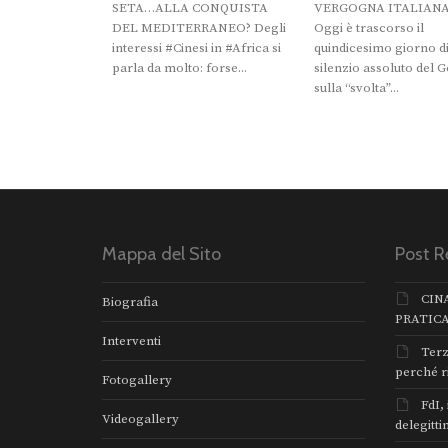
SETA…ALLA CONQUISTA
VERGOGNA ITALIAN
DEL MEDITERRANEO? Degli
Oggi è trascorso il
interessi #Cinesi in #Africa si
quindicesimo giorno d
parla da molto: forse...
silenzio assoluto del 
‎sulla “svolta”...
Mappa del Sito
Post R
CIN
Biografia
PRATIC
Interventi
Terz
perché r
Fotogallery
FdI,
Videogallery
delegitti