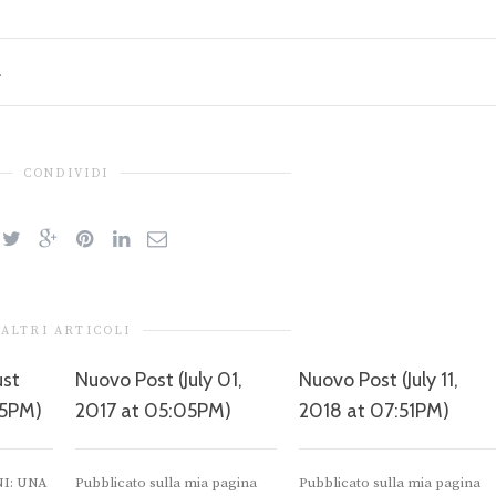
.
CONDIVIDI
ALTRI ARTICOLI
ust
Nuovo Post (July 01,
Nuovo Post (July 11,
45PM)
2017 at 05:05PM)
2018 at 07:51PM)
I: UNA
Pubblicato sulla mia pagina
Pubblicato sulla mia pagina