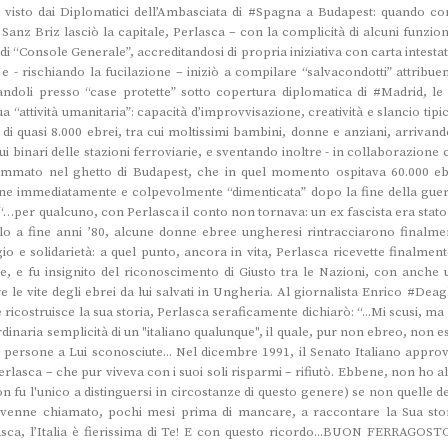
 visto dai Diplomatici dell’Ambasciata di #Spagna a Budapest: quando con
Sanz Briz lasciò la capitale, Perlasca – con la complicità di alcuni funzion
o di “Console Generale”, accreditandosi di propria iniziativa con carta intesta
, e - rischiando la fucilazione – iniziò a compilare “salvacondotti” attribue
ndoli presso “case protette” sotto copertura diplomatica di #Madrid, le 
a “attività umanitaria”: capacità d’improvvisazione, creatività e slancio tipic
 di quasi 8.000 ebrei, tra cui moltissimi bambini, donne e anziani, arrivand
ui binari delle stazioni ferroviarie, e sventando inoltre - in collaborazione
ogrammato nel ghetto di Budapest, che in quel momento ospitava 60.000 eb
nne immediatamente e colpevolmente “dimenticata” dopo la fine della guer
“…per qualcuno, con Perlasca il conto non tornava: un ex fascista era stato
lo a fine anni ’80, alcune donne ebree ungheresi rintracciarono finalme
io e solidarietà: a quel punto, ancora in vita, Perlasca ricevette finalmente
, e fu insignito del riconoscimento di Giusto tra le Nazioni, con anche 
e le vite degli ebrei da lui salvati in Ungheria. Al giornalista Enrico #Deag
e ricostruisce la sua storia, Perlasca seraficamente dichiarò: “...Mi scusi, ma
dinaria semplicità di un "italiano qualunque", il quale, pur non ebreo, non e
di persone a Lui sconosciute... Nel dicembre 1991, il Senato Italiano approv
erlasca – che pur viveva con i suoi soli risparmi – rifiutò. Ebbene, non ho a
fu l'unico a distinguersi in circostanze di questo genere) se non quelle de
 venne chiamato, pochi mesi prima di mancare, a raccontare la Sua stor
ca, l’Italia è fierissima di Te! E con questo ricordo...BUON FERRAGOST