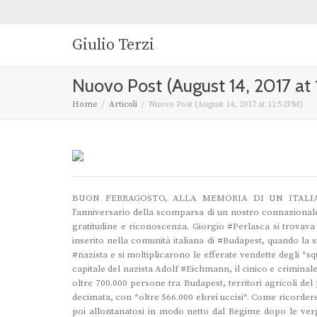
Giulio Terzi
Nuovo Post (August 14, 2017 at 
Home
Articoli
Nuovo Post (August 14, 2017 at 11:52PM)
BUON FERRAGOSTO, ALLA MEMORIA DI UN ITALIAN
l’anniversario della scomparsa di un nostro connazionale
gratitudine e riconoscenza. Giorgio #Perlasca si trovav
inserito nella comunità italiana di #Budapest, quando la
#nazista e si moltiplicarono le efferate vendette degli *sq
capitale del nazista Adolf #Eichmann, il cinico e criminal
oltre 700.000 persone tra Budapest, territori agricoli d
decimata, con *oltre 566.000 ebrei uccisi*. Come ricordere
poi allontanatosi in modo netto dal Regime dopo le ver