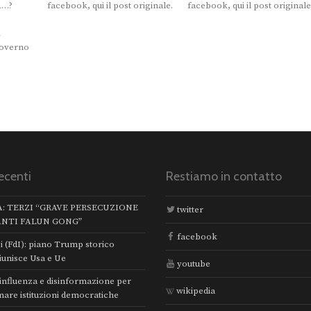
A…?
facebook, qui il post originale.
facebook, qui il post originale
i
Governo
ecenti
Restiamo in contatto
A: TERZI “GRAVE PERSECUZIONE
twitter
ANTI FALUN GONG”
facebook
i (FdI): piano Trump storico
iunisce Usa e Ue
youtube
 influenza e disinformazione per
wikipedia
mare istituzioni democratiche