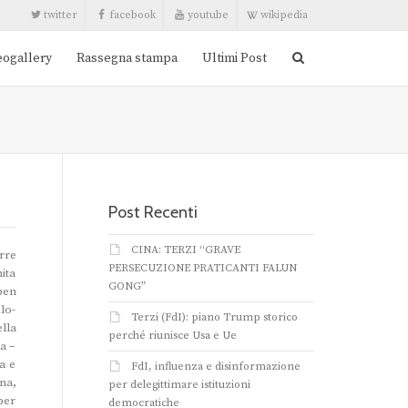
twitter
facebook
youtube
wikipedia
eogallery
Rassegna stampa
Ultimi Post
Post Recenti
CINA: TERZI “GRAVE
rre
PERSECUZIONE PRATICANTI FALUN
ita
GONG”
ben
lo-
Terzi (FdI): piano Trump storico
lla
perché riunisce Usa e Ue
a –
a e
FdI, influenza e disinformazione
na,
per delegittimare istituzioni
per
democratiche