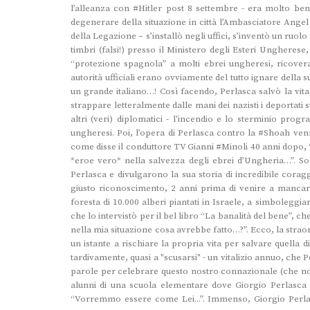
l’alleanza con #Hitler post 8 settembre - era molto ben
degenerare della situazione in città l’Ambasciatore Angel 
della Legazione – s’installò negli uffici, s’inventò un ruol
timbri (falsi!) presso il Ministero degli Esteri Ungherese
“protezione spagnola” a molti ebrei ungheresi, ricovera
autorità ufficiali erano ovviamente del tutto ignare della su
un grande italiano…! Così facendo, Perlasca salvò la vita
strappare letteralmente dalle mani dei nazisti i deportati s
altri (veri) diplomatici - l'incendio e lo sterminio pr
ungheresi. Poi, l’opera di Perlasca contro la #Shoah ve
come disse il conduttore TV Gianni #Minoli 40 anni dopo, 
*eroe vero* nella salvezza degli ebrei d’Ungheria…”. So
Perlasca e divulgarono la sua storia di incredibile coragg
giusto riconoscimento, 2 anni prima di venire a mancare
foresta di 10.000 alberi piantati in Israele, a simboleggiar
che lo intervistò per il bel libro “La banalità del bene”, ch
nella mia situazione cosa avrebbe fatto…?”. Ecco, la straor
un istante a rischiare la propria vita per salvare quella 
tardivamente, quasi a "scusarsi" - un vitalizio annuo, che P
parole per celebrare questo nostro connazionale (che non 
alunni di una scuola elementare dove Giorgio Perlasca
“Vorremmo essere come Lei...”. Immenso, Giorgio Perlas