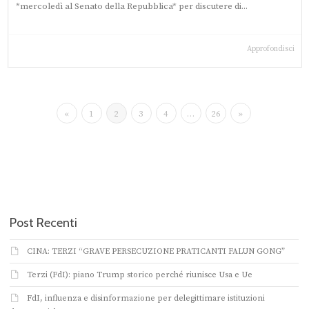
*mercoledì al Senato della Repubblica* per discutere di...
Approfondisci
«
1
2
3
4
…
26
»
Post Recenti
CINA: TERZI “GRAVE PERSECUZIONE PRATICANTI FALUN GONG”
Terzi (FdI): piano Trump storico perché riunisce Usa e Ue
FdI, influenza e disinformazione per delegittimare istituzioni