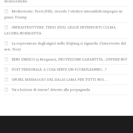
democratiche
Medioriente: Terzi (FdI), ricordo 7 ottobre intensifichi impegno su
piano Trump
INFRASTRUTTURE. TERZI (FDI): LEGGE INTERPORTI COLMA
LACUNA NORMATIVA
La repressione degli uiguri nello Xinjiang ci riguarda. L’intervento del
sen. Terzi
BENI UNESCO (a Bergamo), PROTEZIONE GARANTITA…OPPURE NO?
POST PERSONALE: A COSA SERVE UN #COMPLEANNO…?
UN BEL MESSAGGIO DEL DALAI LAMA PER TUTTI NOI…
Vai a lezione di cinese? Attento alla propaganda