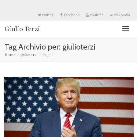
twitter
facebook
youtube
wikipedia
Giulio Terzi
Toggl
Tag Archivio per: giulioterzi
naviga
Home
giulioterzi
Page 2