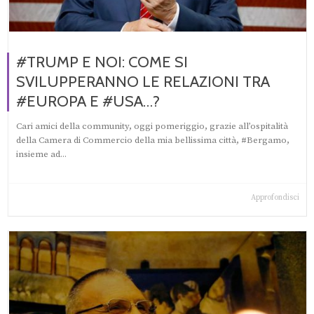
#TRUMP E NOI: COME SI
SVILUPPERANNO LE RELAZIONI TRA
#EUROPA E #USA…?
Cari amici della community, oggi pomeriggio, grazie all’ospitalità
della Camera di Commercio della mia bellissima città, #Bergamo,
insieme ad...
Approfondisci