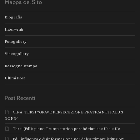
Mappa del Sito
Biografia
Interventi
Fotogallery
Videogallery
Rassegna stampa
Ultimi Post
Post Recenti
CINA: TERZI “GRAVE PERSECUZIONE PRATICANTI FALUN
GONG”
Terzi (FdI): piano Trump storico perché riunisce Usa e Ue
FdI, influenza e disinformazione per delegittimare istituzioni