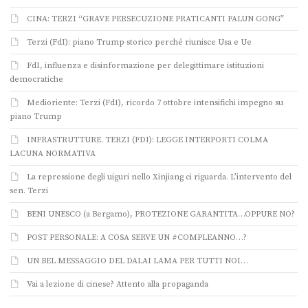
CINA: TERZI “GRAVE PERSECUZIONE PRATICANTI FALUN GONG”
Terzi (FdI): piano Trump storico perché riunisce Usa e Ue
FdI, influenza e disinformazione per delegittimare istituzioni
democratiche
Medioriente: Terzi (FdI), ricordo 7 ottobre intensifichi impegno su
piano Trump
INFRASTRUTTURE. TERZI (FDI): LEGGE INTERPORTI COLMA
LACUNA NORMATIVA
La repressione degli uiguri nello Xinjiang ci riguarda. L’intervento del
sen. Terzi
BENI UNESCO (a Bergamo), PROTEZIONE GARANTITA…OPPURE NO?
POST PERSONALE: A COSA SERVE UN #COMPLEANNO…?
UN BEL MESSAGGIO DEL DALAI LAMA PER TUTTI NOI…
Vai a lezione di cinese? Attento alla propaganda