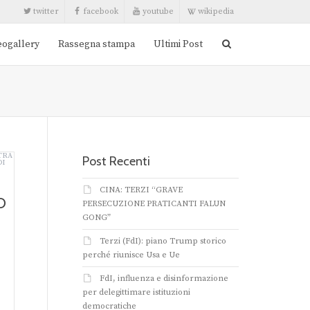
twitter
facebook
youtube
wikipedia
eogallery
Rassegna stampa
Ultimi Post
Post Recenti
CINA: TERZI “GRAVE
O
PERSECUZIONE PRATICANTI FALUN
GONG”
Terzi (FdI): piano Trump storico
perché riunisce Usa e Ue
FdI, influenza e disinformazione
per delegittimare istituzioni
democratiche