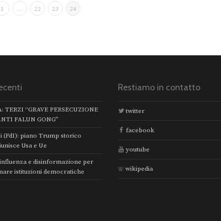
1
…
22
23
24
ecenti
Restiamo in contatto
A: TERZI “GRAVE PERSECUZIONE
twitter
ANTI FALUN GONG”
facebook
i (FdI): piano Trump storico
iunisce Usa e Ue
youtube
 influenza e disinformazione per
wikipedia
mare istituzioni democratiche