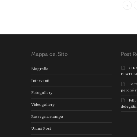
«
Mappa del Sito
Post R
CIN
Biografia
PRATIC
Interventi
Terz
perché r
Fotogallery
FdI,
Videogallery
delegitti
Rassegna stampa
Ultimi Post