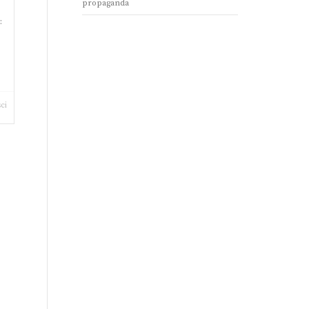
propaganda
:
ci