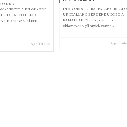
TO E UN
IN RICORDO DI RAFFAELE CIRIELLO
GIAMENTO A UN GRANDE
UN ITALIANO PER BENE UCCISO A
HE HA FATTO DELLA
RAMALLAH. “Lello”, come lo
 UN VALORE! Al netto
chiamavano gli amici, venne...
Approfondis
Approfondisci