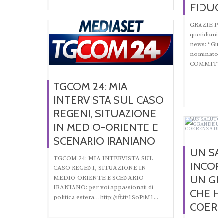
FIDUC
GRAZIE P
quotidian
news: “Giu
nominato
COMMITT
TGCOM 24: MIA
INTERVISTA SUL CASO
REGENI, SITUAZIONE
IN MEDIO-ORIENTE E
SCENARIO IRANIANO
UN S
TGCOM 24: MIA INTERVISTA SUL
INCO
CASO REGENI, SITUAZIONE IN
UN G
MEDIO-ORIENTE E SCENARIO
IRANIANO: per voi appassionati di
CHE 
politica estera…http://ift.tt/1SoPiM1...
COER