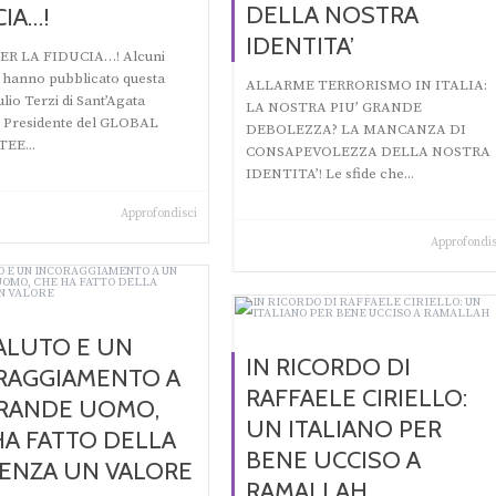
DELLA NOSTRA
IA…!
IDENTITA’
ER LA FIDUCIA…! Alcuni
i hanno pubblicato questa
ALLARME TERRORISMO IN ITALIA:
lio Terzi di Sant’Agata
LA NOSTRA PIU’ GRANDE
 Presidente del GLOBAL
DEBOLEZZA? LA MANCANZA DI
EE...
CONSAPEVOLEZZA DELLA NOSTRA
IDENTITA’! Le sfide che...
Approfondisci
Approfondis
ALUTO E UN
IN RICORDO DI
RAGGIAMENTO A
RAFFAELE CIRIELLO:
RANDE UOMO,
UN ITALIANO PER
HA FATTO DELLA
BENE UCCISO A
ENZA UN VALORE
RAMALLAH