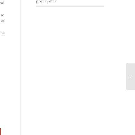
propaganda
tal
nso
 di
one