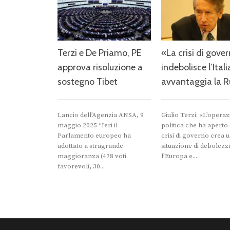
Terzi e De Priamo, PE
«La crisi di gove
approva risoluzione a
indebolisce l’Itali
sostegno Tibet
avvantaggia la R
Lancio dell’Agenzia ANSA, 9
Giulio Terzi: «L’opera
maggio 2025 “Ieri il
politica che ha aperto
Parlamento europeo ha
crisi di governo crea 
adottato a stragrande
situazione di debolezz
maggioranza (478 voti
l’Europa e...
favorevoli, 30...