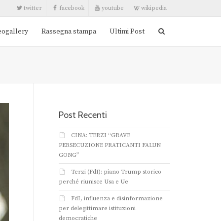
twitter
facebook
youtube
wikipedia
eogallery
Rassegna stampa
Ultimi Post
Post Recenti
CINA: TERZI “GRAVE
PERSECUZIONE PRATICANTI FALUN
GONG”
Terzi (FdI): piano Trump storico
perché riunisce Usa e Ue
FdI, influenza e disinformazione
per delegittimare istituzioni
democratiche