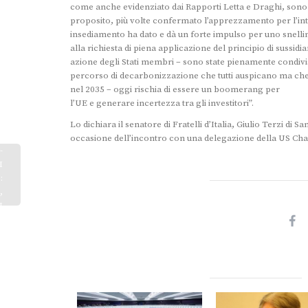
come anche evidenziato dai Rapporti Letta e Draghi, sono p
proposito, più volte confermato l’apprezzamento per l’int
insediamento ha dato e dà un forte impulso per uno snellime
alla richiesta di piena applicazione del principio di sussid
azione degli Stati membri – sono state pienamente condivise
percorso di decarbonizzazione che tutti auspicano ma che –
nel 2035 – oggi rischia di essere un boomerang per
l’UE e generare incertezza tra gli investitori”.
Lo dichiara il senatore di Fratelli d’Italia, Giulio Terzi d
occasione dell’incontro con una delegazione della US Ch
-
I
:
,
N
I
…