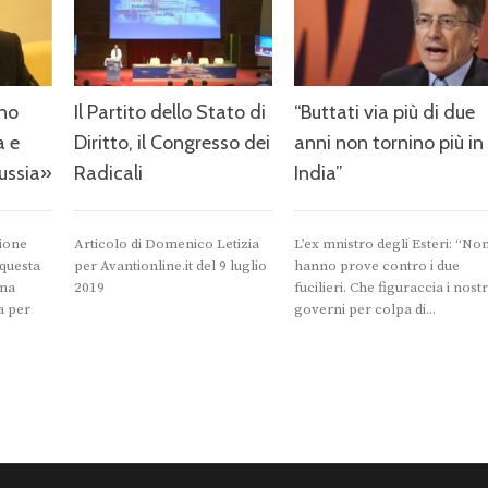
rno
Il Partito dello Stato di
“Buttati via più di due
a e
Diritto, il Congresso dei
anni non tornino più in
ussia»
Radicali
India”
zione
Articolo di Domenico Letizia
L’ex mnistro degli Esteri: “No
 questa
per Avantionline.it del 9 luglio
hanno prove contro i due
una
2019
fucilieri. Che figuraccia i nostr
a per
governi per colpa di...