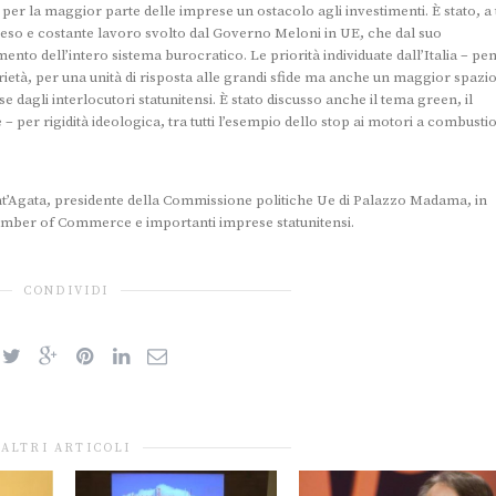
er la maggior parte delle imprese un ostacolo agli investimenti. È stato, a 
eso e costante lavoro svolto dal Governo Meloni in UE, che dal suo
nto dell’intero sistema burocratico. Le priorità individuate dall’Italia – pe
iarietà, per una unità di risposta alle grandi sfide ma anche un maggior spazio
 dagli interlocutori statunitensi. È stato discusso anche il tema green, il
 per rigidità ideologica, tra tutti l’esempio dello stop ai motori a combusti
i Sant’Agata, presidente della Commissione politiche Ue di Palazzo Madama, in
amber of Commerce e importanti imprese statunitensi.
CONDIVIDI
ALTRI ARTICOLI