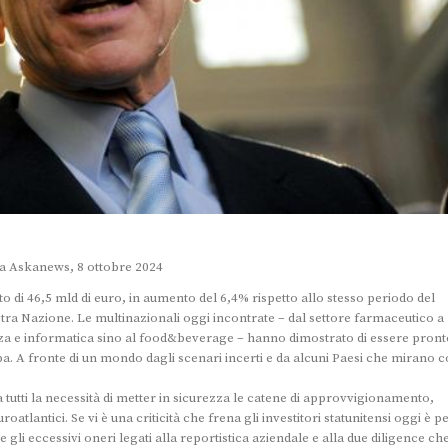
a Askanews, 8 ottobre 2024
to di 46,5 mld di euro, in aumento del 6,4% rispetto allo stesso periodo del
ostra Nazione. Le multinazionali oggi incontrate – dal settore farmaceutico a
rezza e informatica sino al food&beverage – hanno dimostrato di essere pront
uropa. A fronte di un mondo dagli scenari incerti e da alcuni Paesi che mirano 
 a tutti la necessità di metter in sicurezza le catene di approvvigionamento,
uroatlantici. Se vi è una criticità che frena gli investitori statunitensi oggi è p
i eccessivi oneri legati alla reportistica aziendale e alla due diligence ch