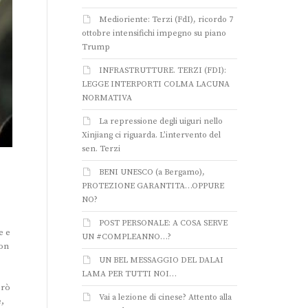
Medioriente: Terzi (FdI), ricordo 7
ottobre intensifichi impegno su piano
Trump
INFRASTRUTTURE. TERZI (FDI):
LEGGE INTERPORTI COLMA LACUNA
NORMATIVA
La repressione degli uiguri nello
Xinjiang ci riguarda. L’intervento del
sen. Terzi
BENI UNESCO (a Bergamo),
PROTEZIONE GARANTITA…OPPURE
NO?
POST PERSONALE: A COSA SERVE
e e
UN #COMPLEANNO…?
con
UN BEL MESSAGGIO DEL DALAI
LAMA PER TUTTI NOI…
erò
Vai a lezione di cinese? Attento alla
e,