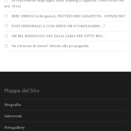
La repressione degli uiguri nello Xinjiang ci riguarda. L’intervento del
sen. Terzi
BENI UNESCO (a Bergamo), PROTEZIONE GARANTITA…OPPURE NO?
POST PERSONALE: A COSA SERVE UN #COMPLEANNO…?
UN BEL MESSAGGIO DEL DALAI LAMA PER TUTTI NOI…
Vai a lezione di cinese? Attento alla propaganda
Mappa del Sito
Biografia
Interventi
Fotogallery