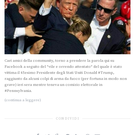
Cari amici della community, torno a prendere la parola qui su
Facebook a seguito del *vile e orrendo attentato* del quale è stato
vittima il 45esimo Presidente degli Stati Uniti Donald #Trump,
raggiunto da alcuni colpi di arma da fuoco (per fortuna in modo non
grave) ieri sera mentre teneva un comizio elettorale in
#Pennsylvania.
(continua a leggere)
CONDIVIDI