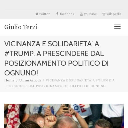
twitter
facebook
youtube
wikipedia
Giulio Terzi
Toggl
VICINANZA E SOLIDARIETA’ A
naviga
#TRUMP, A PRESCINDERE DAL
POSIZIONAMENTO POLITICO DI
OGNUNO!
Home
Ultimi Articoli
VICINANZA E SOLIDARIETA’ A #TRUMP, A
PRESCINDERE DAL POSIZIONAMENTO POLITICO DI OGNUNO!