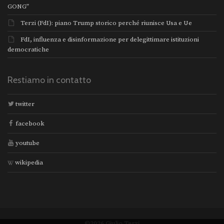
GONG”
Terzi (FdI): piano Trump storico perché riunisce Usa e Ue
FdI, influenza e disinformazione per delegittimare istituzioni
democratiche
Restiamo in contatto
twitter
facebook
youtube
wikipedia
©2026 Giulio Terzi