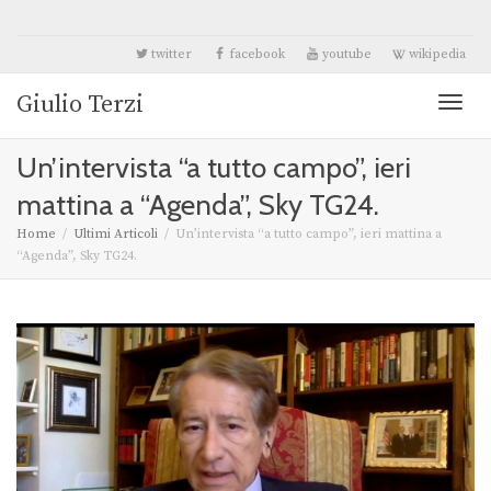
twitter
facebook
youtube
wikipedia
Giulio Terzi
Toggl
Un’intervista “a tutto campo”, ieri
naviga
mattina a “Agenda”, Sky TG24.
Home
Ultimi Articoli
Un’intervista “a tutto campo”, ieri mattina a
“Agenda”, Sky TG24.