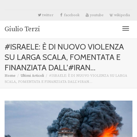
twitter
facebook
youtube
wikipedia
Giulio Terzi
Toggl
#ISRAELE: È DI NUOVO VIOLENZA
naviga
SU LARGA SCALA, FOMENTATA E
FINANZIATA DALL’#IRAN…
Home
Ultimi Articoli
#ISRAELE: È DI NUOVO VIOLENZA SU LARGA
SCALA, FOMENTATA E FINANZIATA DALL’#IRAN…