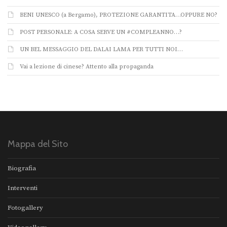
BENI UNESCO (a Bergamo), PROTEZIONE GARANTITA…OPPURE NO?
POST PERSONALE: A COSA SERVE UN #COMPLEANNO…?
UN BEL MESSAGGIO DEL DALAI LAMA PER TUTTI NOI…
Vai a lezione di cinese? Attento alla propaganda
Mappa del Sito
Biografia
Interventi
Fotogallery