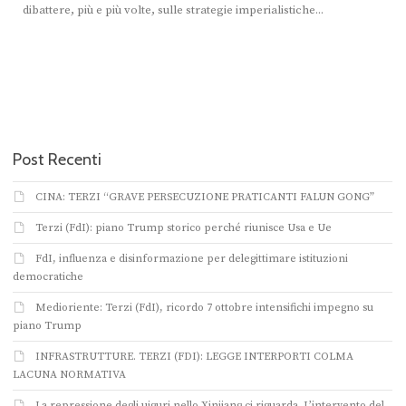
dibattere, più e più volte, sulle strategie imperialistiche...
Post Recenti
CINA: TERZI “GRAVE PERSECUZIONE PRATICANTI FALUN GONG”
Terzi (FdI): piano Trump storico perché riunisce Usa e Ue
FdI, influenza e disinformazione per delegittimare istituzioni
democratiche
Medioriente: Terzi (FdI), ricordo 7 ottobre intensifichi impegno su
piano Trump
INFRASTRUTTURE. TERZI (FDI): LEGGE INTERPORTI COLMA
LACUNA NORMATIVA
La repressione degli uiguri nello Xinjiang ci riguarda. L’intervento del