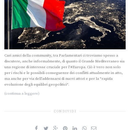
Cari amici della community, tra Parlamentari ci troviamo spesso a
discutere, anche informalmente, di quanto il Grande Mediterraneo sia
una regione di interesse cruciale per l’#Europa. Ciò è vero non solo
per i rischi e le possibili conseguenze dei conflitti attualmente in atto,
ma anche per via dell’addensarsi di nuovi attori e per la *rapida
evoluzione degli equilibri geopolitici*.
(continua a leggere)
CONDIVIDI