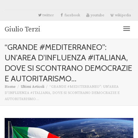
twitter
facebook
youtube
wikipedia
Giulio Terzi
Toggl
“GRANDE #MEDITERRANEO”:
naviga
UN’AREA D’INFLUENZA #ITALIANA,
DOVE SI SCONTRANO DEMOCRAZIE
E AUTORITARISMO…
Home
Ultimi Articoli
“GRANDE #MEDITERRANEO”: UN’AREA
D’INFLUENZA #ITALIANA, DOVE SI SCONTRANO DEMOCRAZIE E
AUTORITARISMO…