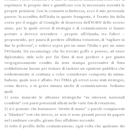
esprimere le proprie idee e giustificare con la necessaria serenità le
proprie posizioni. Con la consueta schiettezza, ecco il mio personale
parere: la sconfitta dell’Italia in questo frangente, è l’esatto bis della
corsa per il seggio al Consiglio di Sicurezza dell’#ONU dello scorso
anno, per la quale errori di strategia e di comunicazione ci hanno
portato a doverci arrendere – proprio all’Olanda, tra l’altro! –
proponendo, per paura di perdere all’ultima votazione, di “tagliare in
due la poltrona”, e sederci sopra per un anno l’Italia e per un anno
l’#Olanda. Un escamotage che ho trovato goffo e penoso, ad esser
diplomatici, utile solo per far finta di non perdere e per giunta
vergognosamente condito da note stampa governative di finta
soddisfazione buone per tentare di tacitare un opinione pubblica che
evidentemente si continua a voler considerare composta da minus-
habens, quale non è affatto. Per l’EMA gli errori sono stati strategici,
come dicevo, e in grave misura anche di comunicazione. Vediamo
quali:
1) sono mancate le alleanze strategiche *su interessi nazionali
condivisi* con paesi potenziali alleati nelle varie fasi di votazione;
2) si è pensato che bastassero “strette di mano” o parole compiacenti
a “blindare” voti che invece, se non vi sono pesanti prezzi da pagare
nel cambiare cavallo, girano fino all’ultimo secondo;
3) sotto il profilo della comunicazione, ogni volta che qualcuno dei