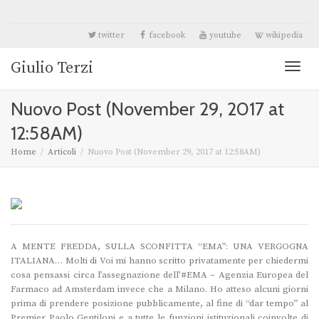
twitter
facebook
youtube
wikipedia
Giulio Terzi
Toggl
Nuovo Post (November 29, 2017 at
naviga
12:58AM)
Home
Articoli
Nuovo Post (November 29, 2017 at 12:58AM)
A MENTE FREDDA, SULLA SCONFITTA “EMA”: UNA VERGOGNA
ITALIANA… Molti di Voi mi hanno scritto privatamente per chiedermi
cosa pensassi circa l’assegnazione dell’#EMA – Agenzia Europea del
Farmaco ad Amsterdam invece che a Milano. Ho atteso alcuni giorni
prima di prendere posizione pubblicamente, al fine di “dar tempo” al
Premier Paolo Gentiloni e a tutte le funzioni istituzionali coinvolte di