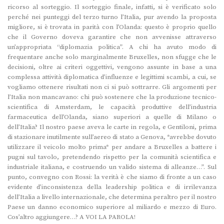
ricorso al sorteggio. Il sorteggio finale, infatti, si è verificato solo
perché nei punteggi del terzo turno l’Italia, pur avendo la proposta
migliore, si è trovata in parità con l’Olanda: questo è proprio quello
che il Governo doveva garantire che non avvenisse attraverso
un’appropriata “diplomazia politica”. A chi ha avuto modo di
frequentare anche solo marginalmente Bruxelles, non sfugge che le
decisioni, oltre ai criteri oggettivi, vengono assunte in base a una
complessa attività diplomatica d’influenze e legittimi scambi, a cui, se
vogliamo ottenere risultati non ci si può sottrarre. Gli argomenti per
l’Italia non mancavano: chi può sostenere che la produzione tecnico-
scientifica di Amsterdam, le capacità produttive dell’industria
farmaceutica dell’Olanda, siano superiori a quelle di Milano o
dell’Italia? Il nostro paese aveva le carte in regola, e Gentiloni, prima
di stazionare inutilmente sull’aereo di stato a Genova, *avrebbe dovuto
utilizzare il veicolo molto prima* per andare a Bruxelles a battere i
pugni sul tavolo, pretendendo rispetto per la comunità scientifica e
industriale italiana, e costruendo un valido sistema di alleanze…”. Sul
punto, convegno con Rossi: la verità è che siamo di fronte a un caso
evidente d’inconsistenza della leadership politica e di irrilevanza
dell’Italia a livello internazionale, che determina peraltro per il nostro
Paese un danno economico superiore al miliardo e mezzo di Euro.
Cos’altro aggiungere…? A VOI LA PAROLA!