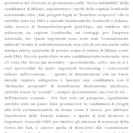
promotori del Governo si pronunciava sulla “forza imbattibile” della
candidatura di Milano, argomentava i meriti della capitale lombarda
sciorinando cifre , dati, progetti legati al *beneficio reciproco* che ci
sarebbe stato tra EMA e aziende farmaceutiche lombarde e italiane,
sulla ricerca di HumanTechnopole post-Expo, sul riutilizzo del
palazzone ex regione Lombardia, sui vantaggi per l’impresa
nazionale, etc. Questi argomenti sono sono stati *costantemente
utilizzati* in tutte le sedi internazionali, non solo da noi ma anche sulla
stampa estera, pensando di portare acqua al mulino di Milano come
sede EMA. Piccolo particolare: in una candidatura internazionale, non
c’è cosa che faccia più inorridire – ipocritamente, certo, ma se si è
così sprovveduti da usare argomenti boomerang i concorrenti
saltano sull’occasione… – quanto la dimostrazione che un Paese
intende ospitare un’Agenzia o lanciare una candidatura con il
*dichiarato proposito* di beneficiarne direttamente anch’esso,
anziché essere la “vestale” – sempre ipocritamente, ma c’est la vie! –
dell’interesse comune…. Per fare solo un paragone, egualmente
sarebbe stato un passo falso promuovere la candidatura di Draghi
alla BCE reclamizzandola da Roma come il mezzo per alleviare
l’insolvenza delle banche italiane, o quella di Ban Ki-moon a
Segretario Generale ONU per tutelare gli interessi di sicurezza della
Corea del Sud, o ancora quella di Moscovici alla Commissione