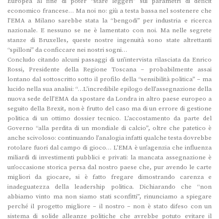
Europea al fine di poter “stare leggeri” sui parametri di deficit
economico francese… Ma noi no: giù a testa bassa nel sostenere che
l’EMA a Milano sarebbe stata la “bengodi” per industria e ricerca
nazionale. E nessuno se ne è lamentato con noi. Ma nelle segrete
stanze di Bruxelles, queste nostre ingenuità sono state altrettanti
“spilloni” da conficcare nei nostri sogni…
Concludo citando alcuni passaggi di un’intervista rilasciata da Enrico
Rossi, Presidente della Regione Toscana – probabilmente assai
lontano dal sottoscritto sotto il profilo della “sensibilità politica” – ma
lucido nella sua analisi: “…L’incredibile epilogo dell’assegnazione della
nuova sede dell’EMA da spostare da Londra in altro paese europeo a
seguito della Brexit, non è frutto del caso ma di un errore di gestione
politica di un ottimo dossier tecnico. L’accostamento da parte del
Governo “alla perdita di un mondiale di calcio”, oltre che patetico è
anche scivoloso: continuando l’analogia infatti qualche testa dovrebbe
rotolare fuori dal campo di gioco… L’EMA è un’agenzia che influenza
miliardi di investimenti pubblici e privati: la mancata assegnazione è
un’occasione storica persa dal nostro paese che, pur avendo le carte
migliori da giocare, si è fatto fregare dimostrando carenza e
inadeguatezza della leadership politica. Dichiarando che “non
abbiamo vinto ma non siamo stati sconfitti”, rinunciamo a spiegare
perché il progetto migliore – il nostro – non è stato difeso con un
sistema di solide alleanze politiche che avrebbe potuto evitare il