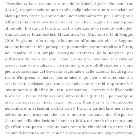
“Presidente, Le scriviamo a nome della United Against Nuclear Iran
(UANI), organizzazione non-profit, indipendente e non associata ad
alcun partito politico, conosciuta internazionalmente per l’impegno a
diffondere la consapevolezza sui pericoli che il regime Iraniano pone
al mondo. È stata portata alla nostra attenzione la recente visita dell’
Ambasciatore Jahanbakhsh Mozaffari a Jesi (Ancona) il 10 di Maggio
2016. Vogliamo riferirci specificamente all’annuncio che la Regione
Marche intenderebbe perseguire partnership commerciali con l’Iran,
nel quadro di un ampio sostegno espresso dalla Regione per
rafforzare le relazioni con l’Iran. Prima che eventuali iniziative ed
accordi siano formalizzati, vorremmo portare all’attenzione e a una
piena conoscenza del Governo regionale e delle aziende locali i gravi
rischi d’impresa di natura economica e politica che continuano a
esservi per qualsiasi governo o azienda che ricerchi opportunità di
investimento e di affari in Iran. Nonostante i contenuti dell’Accordo
Nucleare – Piano d’Azione Congiunto Globale (JCPOA) – permangono
assai considerevoli rischi legali, politici, finanziari e di reputazione
nell’entrare in relazioni d’affari con l’ Iran, in particolare nei settori
dell’economia iraniana che sono ancora dominati dal Corpo dei
Guardiani della Rivoluzione Islamica (IRGC), un’ entità che resta a tutti
gli effetti sottoposta a misure sanzionatorie vincolanti da parte della
comunità internazionale, poichè è riconosciuta come organizzazione