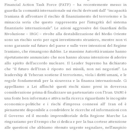
Financial Action Task Force (FATF) – ha recentemente messo in
guardia la comunità internazionale sui rischi derivanti dall’ “incapacità
Iraniana di affrontare il rischio di finanziamento del terrorismo e la
minaccia seria che questo rappresenta per l’integrità del sistema
finanziario internazionale”. Le azioni aggressive dei Guardiani della
Rivoluzione – IRGC – rivolte alla destabilizzazione del Medio Oriente
sono un rischio serio per ogni investimento straniero, mentre non vi
sono garanzie sul futuro del paese e sulle vere intenzioni del Regime
Iraniano, che rimangono dubbie. Le massime Autorità iraniane hanno
ripetutamente annunciato che non hanno alcuna intenzione di aderire
allo spirito dell’accordo nucleare. Il Leader Supremo ha dichiarato
che “il futuro dell’Iran è riposto nei missili, non nei negoziati”. La
leadership di Teheran sostiene il terrorismo, viola i diritti umani, e le
regole fondamentali per la sicurezza e la finanza internazionale. Ci
appelliamo a Lei affinchè questi rischi siano presi in doverosa
considerazione prima di finalizzare un partenariato con l’Iran. UANI è
una fonte ben informata e attiva nella ricerca riguardante le incognite
economico-politiche e i rischi d’impresa connessi all’ Iran ed è
pienamente disponibile a condividere le ricerche ed informazioni con
il Governo ed il mondo imprenditoriale della Regione Marche La
ringraziamo per il tempo che ci dedica e per la Sua cortese attenzione
alle questioni che abbiamo ritenuto urgente segnalare, nell’auspicio