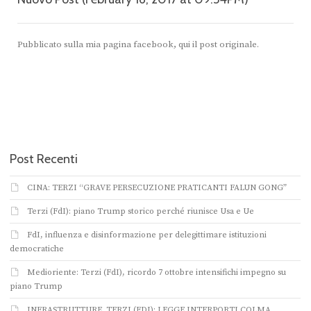
Pubblicato sulla mia pagina facebook, qui il post originale.
Post Recenti
CINA: TERZI “GRAVE PERSECUZIONE PRATICANTI FALUN GONG”
Terzi (FdI): piano Trump storico perché riunisce Usa e Ue
FdI, influenza e disinformazione per delegittimare istituzioni
democratiche
Medioriente: Terzi (FdI), ricordo 7 ottobre intensifichi impegno su
piano Trump
INFRASTRUTTURE. TERZI (FDI): LEGGE INTERPORTI COLMA