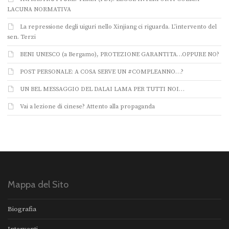
LACUNA NORMATIVA
La repressione degli uiguri nello Xinjiang ci riguarda. L’intervento del
sen. Terzi
BENI UNESCO (a Bergamo), PROTEZIONE GARANTITA…OPPURE NO?
POST PERSONALE: A COSA SERVE UN #COMPLEANNO…?
UN BEL MESSAGGIO DEL DALAI LAMA PER TUTTI NOI…
Vai a lezione di cinese? Attento alla propaganda
Mappa del Sito
Biografia