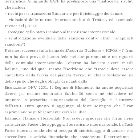
terroristica. Al riguardo UANI ha predisposto una “matrice dei rischi”,
che include:
– rischi per le transazioni Bancarie e per il riciclaggio del denaro
– violazioni delle norme Internazionali e di Trattati, ed eventuale
revoca del JCPOA
– sostegno dello Stato Iraniano al terrorismo internazionale
– reintroduzione eventuale delle sanzioni contro l’Iran (“snapback
sanctions”)
Nei mesi successivi alla firma dell’Accordo Nucleare – JCPOA – l’ Iran
non ha dato prova di buona fede nei comportamenti e nei riguardi
della comunità internazionale. Teheran ha lanciato diversi missili
balistici, uno dei quali recava l’iscrizione che “Israele deve essere
cancellato dalla faccia del pianeta Terra”, in chiara violazione sia
dello spirito che degli obblighi derivanti dalla
Risoluzione ONU 2231. Il Regime di Khamenei ha anche acquistato
diversi jet militari multiruolo Sukhoi-30 senza né richiedere né
ottenere la prescritta autorizzazione del Consiglio di Sicurezza
dell’ONU. Tutto questo si aggiunge al forte sostegno che l’Iran
esprime anche pubblicamente verso la Jihad
Islamica, Hamas e Hezbollah. Non si deve ignorare che l’Iran viene
considerato Paese che appoggia il terrorismo internazionale. La Task
Force internazionale che si occupa di antiriciclaggio di denaro e di
sorvegliare le attività finanziarie che sostengono il terrorismo –