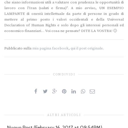
che siano informazioni utili a valutare con prudenza le opportunità di
lavoro con l’Iran (saluti e firma)”. A mio avviso, UN ESEMPIO
LAMPANTE di onestà intellettuale da parte di persone in grado di
mettere al primo posto i valori occidentali e della Universal
Declaration of Human Rights e solo dopo gli interessi personali ed
economico-finanziari… Voi cosa ne pensate? DITE LA VOSTRA! 🙂
Pubblicato sulla
mia pagina facebook
,
qui il post originale
.
CONDIVIDI
ALTRI ARTICOLI
Nuovo Post (February 16, 2017 at 09:54PM)