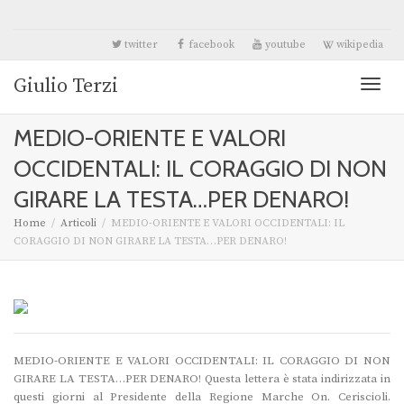
twitter
facebook
youtube
wikipedia
Giulio Terzi
Toggl
MEDIO-ORIENTE E VALORI
naviga
OCCIDENTALI: IL CORAGGIO DI NON
GIRARE LA TESTA…PER DENARO!
Home
Articoli
MEDIO-ORIENTE E VALORI OCCIDENTALI: IL
CORAGGIO DI NON GIRARE LA TESTA…PER DENARO!
MEDIO-ORIENTE E VALORI OCCIDENTALI: IL CORAGGIO DI NON
GIRARE LA TESTA…PER DENARO! Questa lettera è stata indirizzata in
questi giorni al Presidente della Regione Marche On. Ceriscioli.