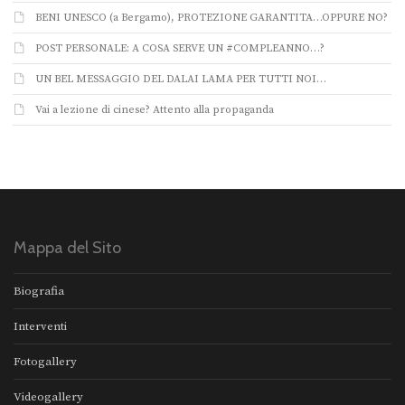
BENI UNESCO (a Bergamo), PROTEZIONE GARANTITA…OPPURE NO?
POST PERSONALE: A COSA SERVE UN #COMPLEANNO…?
UN BEL MESSAGGIO DEL DALAI LAMA PER TUTTI NOI…
Vai a lezione di cinese? Attento alla propaganda
Mappa del Sito
Biografia
Interventi
Fotogallery
Videogallery